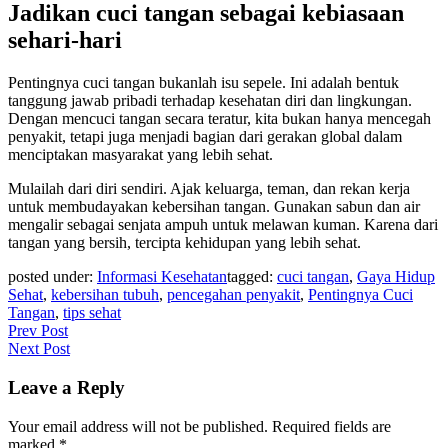
Jadikan cuci tangan sebagai kebiasaan
sehari-hari
Pentingnya cuci tangan bukanlah isu sepele. Ini adalah bentuk
tanggung jawab pribadi terhadap kesehatan diri dan lingkungan.
Dengan mencuci tangan secara teratur, kita bukan hanya mencegah
penyakit, tetapi juga menjadi bagian dari gerakan global dalam
menciptakan masyarakat yang lebih sehat.
Mulailah dari diri sendiri. Ajak keluarga, teman, dan rekan kerja
untuk membudayakan kebersihan tangan. Gunakan sabun dan air
mengalir sebagai senjata ampuh untuk melawan kuman. Karena dari
tangan yang bersih, tercipta kehidupan yang lebih sehat.
posted under:
Informasi Kesehatan
tagged:
cuci tangan
,
Gaya Hidup
Sehat
,
kebersihan tubuh
,
pencegahan penyakit
,
Pentingnya Cuci
Tangan
,
tips sehat
Post
Prev Post
Next Post
navigation
Leave a Reply
Your email address will not be published.
Required fields are
marked
*