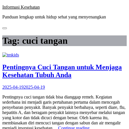
Skip
Informasi Kesehatan
to
Panduan lengkap untuk hidup sehat yang menyenangkan
content
Tag:
cuci tangan
Pentingnya Cuci Tangan untuk Menjaga
Kesehatan Tubuh Anda
2025-04-19
2025-04-19
Pentingnya cuci tangan tidak bisa dianggap remeh. Kegiatan
sederhana ini menjadi garis pertahanan pertama dalam mencegah
penyebaran penyakit. Banyak penyakit berbahaya, seperti diare, flu,
hepatitis A, dan beragam penyakit lainnya menyebar melalui tangan
yang kotor dan tidak dicuci dengan benar. Oleh karena itu,
membiasakan diri mencuci tangan dengan sabun dan air mengalir
“Pentingnya
menjadi investasi kesehatan…
Continue reading