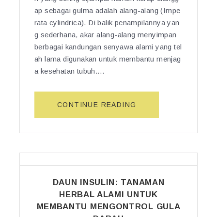
A
K
ap sebagai gulma adalah alang-alang (Impe
N
H
rata cylindrica). Di balik penampilannya yan
L
A
g sederhana, akar alang-alang menyimpan
I
S
berbagai kandungan senyawa alami yang tel
A
I
ah lama digunakan untuk membantu menjag
R
A
a kesehatan tubuh.…
Y
T
A
U
N
N
“M
CONTINUE READING
G
T
A
M
U
N
E
K
F
N
K
A
Y
E
A
I
S
T
M
E
DAUN INSULIN: TANAMAN
T
P
H
U
HERBAL ALAMI UNTUK
A
A
M
N
MEMBANTU MENGONTROL GULA
T
B