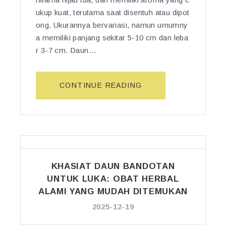
U
ukup kuat, terutama saat disentuh atau dipot
C
ong. Ukurannya bervariasi, namun umumny
I
a memiliki panjang sekitar 5-10 cm dan leba
N
r 3-7 cm. Daun…
G
U
N
“D
CONTINUE READING
T
A
U
U
K
N
K
B
E
E
S
L
E
KHASIAT DAUN BANDOTAN
I
H
M
UNTUK LUKA: OBAT HERBAL
A
B
ALAMI YANG MUDAH DITEMUKAN
T
I
A
2025-12-19
N
N”
G: