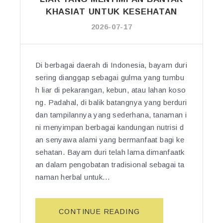
L
M
KHASIAT UNTUK KESEHATAN
Y
B
A
2026-07-17
U
N
H
G
A
K
Di berbagai daerah di Indonesia, bayam duri
N
A
sering dianggap sebagai gulma yang tumbu
C
Y
I
h liar di pekarangan, kebun, atau lahan koso
A
P
ng. Padahal, di balik batangnya yang berduri
K
L
dan tampilannya yang sederhana, tanaman i
H
U
ni menyimpan berbagai kandungan nutrisi d
A
K
S
an senyawa alami yang bermanfaat bagi ke
A
I
sehatan. Bayam duri telah lama dimanfaatk
N:
A
an dalam pengobatan tradisional sebagai ta
T
T
naman herbal untuk…
A
U
N
N
A
T
“M
CONTINUE READING
M
U
A