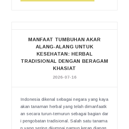
A
K
N
N
K
F
L
E
A
I
S
A
A
E
T
R
H
MANFAAT TUMBUHAN AKAR
B
D
A
A
ALANG-ALANG UNTUK
E
T
Y
KESEHATAN: HERBAL
N
A
A
TRADISIONAL DENGAN BERAGAM
G
N”
M
KHASIAT
A
D
N
2026-07-16
U
S
R
E
I:
G
T
Indonesia dikenal sebagai negara yang kaya
U
A
akan tanaman herbal yang telah dimanfaatk
D
N
an secara turun-temurun sebagai bagian dar
A
A
i pengobatan tradisional. Salah satu tanama
N
M
n yang sering dijumpai namun kerap diangg
G