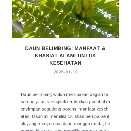
A
H”
T
N
U
G
M
K
B
A
U
Y
H
A
A
DAUN BELIMBING: MANFAAT &
K
N
KHASIAT ALAMI UNTUK
H
B
KESEHATAN
A
U
S
2026-01-10
N
I
G
A
A
T”
K
Daun belimbing wuluh merupakan bagian ta
U
naman yang seringkali terabaikan padahal m
M
enyimpan segudang potensi manfaat keseh
I
atan. Daun ini memiliki ciri khas berupa bent
S
uk yang menyerupai daun mangga muda, be
K
rwarna hijau tua, dan memiliki aroma yang c