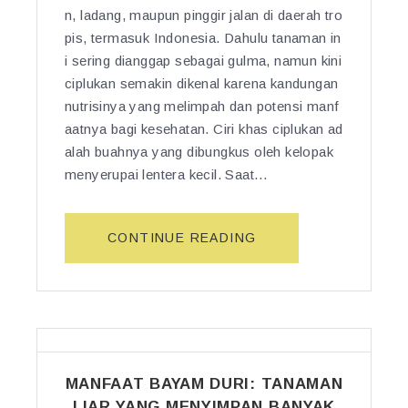
K
n, ladang, maupun pinggir jalan di daerah tro
A
pis, termasuk Indonesia. Dahulu tanaman in
R
i sering dianggap sebagai gulma, namun kini
A
ciplukan semakin dikenal karena kandungan
Y
nutrisinya yang melimpah dan potensi manf
A
aatnya bagi kesehatan. Ciri khas ciplukan ad
M:
alah buahnya yang dibungkus oleh kelopak
T
menyerupai lentera kecil. Saat…
A
N
A
“M
CONTINUE READING
M
A
A
N
N
F
H
A
E
A
R
T
B
MANFAAT BAYAM DURI: TANAMAN
T
A
U
LIAR YANG MENYIMPAN BANYAK