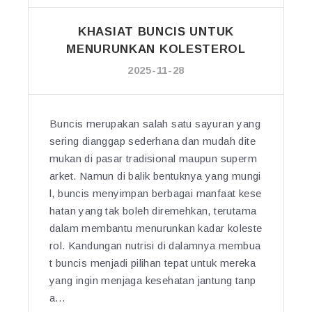
I
T
U
KHASIAT BUNCIS UNTUK
D
N
A
MENURUNKAN KOLESTEROL
T
U
U
2025-11-28
N
K
B
K
A
E
Buncis merupakan salah satu sayuran yang
N
S
sering dianggap sederhana dan mudah dite
D
E
mukan di pasar tradisional maupun superm
O
H
T
arket. Namun di balik bentuknya yang mungi
A
A
l, buncis menyimpan berbagai manfaat kese
T
N
hatan yang tak boleh diremehkan, terutama
A
U
dalam membantu menurunkan kadar koleste
N”
N
rol. Kandungan nutrisi di dalamnya membua
T
t buncis menjadi pilihan tepat untuk mereka
U
yang ingin menjaga kesehatan jantung tanp
K
a…
L