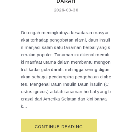
B
DARAH
A
U
A
N”
2026-03-30
H
N
A
Y
N
A
Di tengah meningkatnya kesadaran masyar
A
K
K
akat terhadap pengobatan alami, daun insuli
K
A
n menjadi salah satu tanaman herbal yang s
H
R
A
emakin populer. Tanaman ini dikenal memili
A
S
ki manfaat utama dalam membantu mengon
L
I
trol kadar gula darah, sehingga sering digun
A
A
akan sebagai pendamping pengobatan diabe
N
T
tes. Mengenal Daun Insulin Daun insulin (C
G
U
ostus igneus) adalah tanaman herbal yang b
-
N
erasal dari Amerika Selatan dan kini banya
A
T
k…
L
U
A
K
N
K
“D
CONTINUE READING
G
E