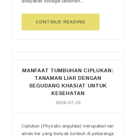
didayakan sebagai tanaman…
“M
CONTINUE READING
A
N
F
A
A
T
MANFAAT TUMBUHAN CIPLUKAN:
T
U
TANAMAN LIAR DENGAN
M
SEGUDANG KHASIAT UNTUK
B
KESEHATAN
U
2026-07-20
H
A
N
Ciplukan (Physalis angulata) merupakan tan
C
A
aman liar yang banyak tumbuh di pekaranga