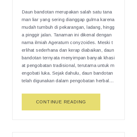
M
Daun bandotan merupakan salah satu tana
A
man liar yang sering dianggap gulma karena
N
F
mudah tumbuh di pekarangan, ladang, hingg
A
a pinggir jalan. Tanaman ini dikenal dengan
A
nama ilmiah Ageratum conyzoides. Meski t
T
erlihat sederhana dan kerap diabaikan, daun
&
bandotan ternyata menyimpan banyak khasi
K
at pengobatan tradisional, terutama untuk m
H
engobati luka. Sejak dahulu, daun bandotan
A
telah digunakan dalam pengobatan herbal…
S
I
A
“K
CONTINUE READING
T
H
A
A
L
S
A
I
M
A