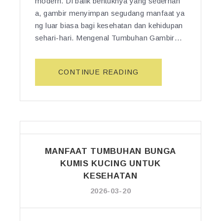
modern. Di balik bentuknya yang sederhan
B
T
a, gambir menyimpan segudang manfaat ya
A
R
ng luar biasa bagi kesehatan dan kehidupan
L
A
sehari-hari. Mengenal Tumbuhan Gambir…
A
D
L
I
A
S
“M
CONTINUE READING
M
I
A
I
O
N
U
N
F
N
A
A
T
L
A
U
D
T
K
E
MANFAAT TUMBUHAN BUNGA
T
M
N
U
KUMIS KUCING UNTUK
E
G
M
KESEHATAN
M
A
B
B
2026-03-20
N
U
A
B
H
N
E
A