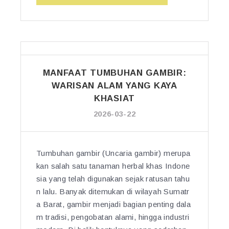
A
U
S
U
N
E
N
T
H
I
U
A
N
K
T
S
K
A
MANFAAT TUMBUHAN GAMBIR:
U
E
N”
L
WARISAN ALAM YANG KAYA
S
I
KHASIAT
E
N:
H
2026-03-22
T
A
A
T
N
A
Tumbuhan gambir (Uncaria gambir) merupa
A
N:
kan salah satu tanaman herbal khas Indone
M
H
A
sia yang telah digunakan sejak ratusan tahu
E
N
n lalu. Banyak ditemukan di wilayah Sumatr
R
H
a Barat, gambir menjadi bagian penting dala
B
E
A
m tradisi, pengobatan alami, hingga industri
R
L