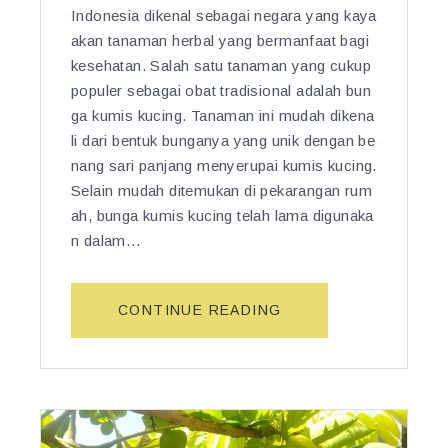
T
R
Indonesia dikenal sebagai negara yang kaya
N
U
A
akan tanaman herbal yang bermanfaat bagi
G
M
G
A
kesehatan. Salah satu tanaman yang cukup
E
A
M
populer sebagai obat tradisional adalah bun
N
M
B
ga kumis kucing. Tanaman ini mudah dikena
G
K
I
li dari bentuk bunganya yang unik dengan be
O
H
R:
nang sari panjang menyerupai kumis kucing.
N
A
W
T
Selain mudah ditemukan di pekarangan rum
S
A
R
ah, bunga kumis kucing telah lama digunaka
I
R
O
A
n dalam…
I
L
T”
S
G
A
U
“M
CONTINUE READING
N
L
A
A
A
N
L
D
F
A
A
A
M
R
A
Y
A
T