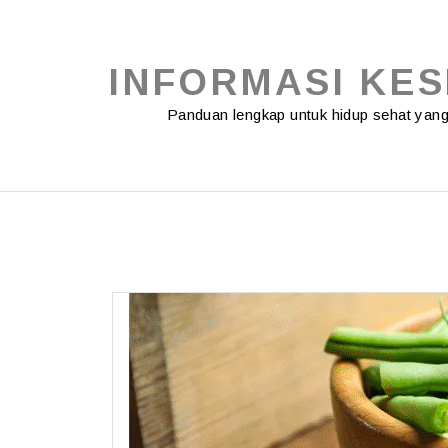
Skip
to
content
INFORMASI KE
Panduan lengkap untuk hidup sehat ya