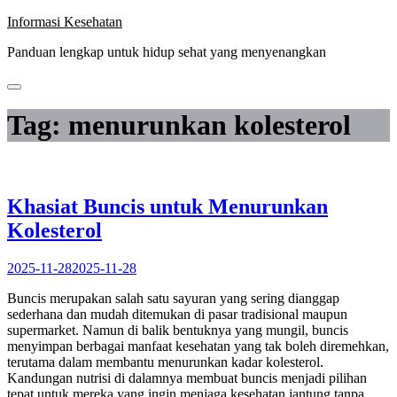
Skip
Informasi Kesehatan
to
Panduan lengkap untuk hidup sehat yang menyenangkan
content
Tag:
menurunkan kolesterol
Khasiat Buncis untuk Menurunkan
Kolesterol
2025-11-28
2025-11-28
Buncis merupakan salah satu sayuran yang sering dianggap
sederhana dan mudah ditemukan di pasar tradisional maupun
supermarket. Namun di balik bentuknya yang mungil, buncis
menyimpan berbagai manfaat kesehatan yang tak boleh diremehkan,
terutama dalam membantu menurunkan kadar kolesterol.
Kandungan nutrisi di dalamnya membuat buncis menjadi pilihan
tepat untuk mereka yang ingin menjaga kesehatan jantung tanpa…