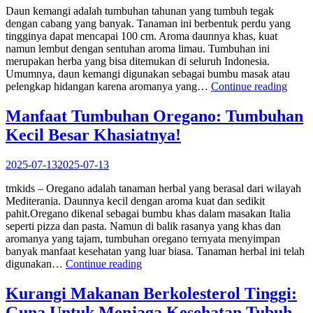
Daun kemangi adalah tumbuhan tahunan yang tumbuh tegak
dengan cabang yang banyak. Tanaman ini berbentuk perdu yang
tingginya dapat mencapai 100 cm. Aroma daunnya khas, kuat
namun lembut dengan sentuhan aroma limau. Tumbuhan ini
merupakan herba yang bisa ditemukan di seluruh Indonesia.
Umumnya, daun kemangi digunakan sebagai bumbu masak atau
“Raha
pelengkap hidangan karena aromanya yang…
Continue reading
Baha
Dapu
Manfaat Tumbuhan Oregano: Tumbuhan
Untu
Kecil Besar Khasiatnya!
Keseh
Manfa
Dan
2025-07-13
2025-07-13
Khasi
Daun
tmkids – Oregano adalah tanaman herbal yang berasal dari wilayah
Kema
Mediterania. Daunnya kecil dengan aroma kuat dan sedikit
pahit.Oregano dikenal sebagai bumbu khas dalam masakan Italia
seperti pizza dan pasta. Namun di balik rasanya yang khas dan
aromanya yang tajam, tumbuhan oregano ternyata menyimpan
banyak manfaat kesehatan yang luar biasa. Tanaman herbal ini telah
“Manfaat
digunakan…
Continue reading
Tumbuhan
Oregano:
Kurangi Makanan Berkolesterol Tinggi:
Tumbuhan
Guna Untuk Menjaga Kesehatan Tubuh