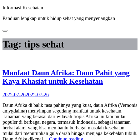
Skip
Informasi Kesehatan
to
Panduan lengkap untuk hidup sehat yang menyenangkan
content
Tag:
tips sehat
Manfaat Daun Afrika: Daun Pahit yang
Kaya Khasiat untuk Kesehatan
2025-07-26
2025-07-26
Daun Afrika di balik rasa pahitnya yang kuat, daun Afrika (Vernonia
amygdalina) menyimpan segudang manfaat untuk kesehatan.
Tanaman yang berasal dari wilayah tropis Afrika ini kini mulai
populer di berbagai negara, termasuk Indonesia, sebagai tanaman
herbal alami yang bisa membantu berbagai masalah kesehatan,
mulai dari menurunkan gula darah hingga menjaga kekebalan tubuh.
“Manfaat
Daun Afrika dikenal…
Continue reading