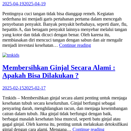
2025-04-19
2025-04-19
Pentingnya cuci tangan tidak bisa dianggap remeh. Kegiatan
sederhana ini menjadi garis pertahanan pertama dalam mencegah
penyebaran penyakit. Banyak penyakit berbahaya, seperti diare, flu,
hepatitis A, dan beragam penyakit lainnya menyebar melalui tangan
yang kotor dan tidak dicuci dengan benar. Oleh karena itu,
membiasakan diri mencuci tangan dengan sabun dan air mengalir
“Pentingnya
menjadi investasi kesehatan…
Continue reading
Cuci
Tangan
untuk
Menjaga
Membersihkan Ginjal Secara Alami :
Kesehatan
Apakah Bisa Dilakukan ?
Tubuh
Anda”
2025-02-15
2025-02-17
Tmkids – Membersihkan ginjal secara alami penting untuk menjaga
kesehatan tubuh secara keseluruhan. Ginjal berfungsi sebagai
penyaring darah, menghilangkan racun, dan menjaga keseimbangan
cairan dalam tubuh. Jika ginjal tidak berfungsi dengan baik,
berbagai masalah kesehatan bisa muncul, seperti batu ginjal atau
gagal ginjal. Oleh karena itu, penting untuk melakukan detoksifikasi
“Membersihk
ginjal dengan cara alami. Mengapa…
Continue reading