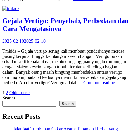
Ginjal
Secara
Alami
:
Gejala Vertigo: Penyebab, Perbedaan dan
Apakah
Cara Mengatasinya
Bisa
Dilakukan
?”
2025-02-10
2025-02-10
Tmkids – Gejala vertigo sering kali membuat penderitanya merasa
pusing berputar hingga kehilangan keseimbangan. Vertigo bukan
sekadar sakit kepala biasa, melainkan gangguan yang berhubungan
dengan sistem keseimbangan tubuh, terutama di telinga bagian
dalam. Banyak orang masih bingung membedakan antara vertigo
dan migrain, padahal keduanya memiliki penyebab dan gejala yang
“Gejala
berbeda. Apa Itu Vertigo? Vertigo adalah…
Continue reading
Vertigo:
Posts
Page
Page
1
2
Older posts
Penyeba
Search
Perbeda
pagination
dan
Search
Cara
Mengata
Recent Posts
Manfaat Tumbuhan Cakar Ayam: Tanaman Herbal yang