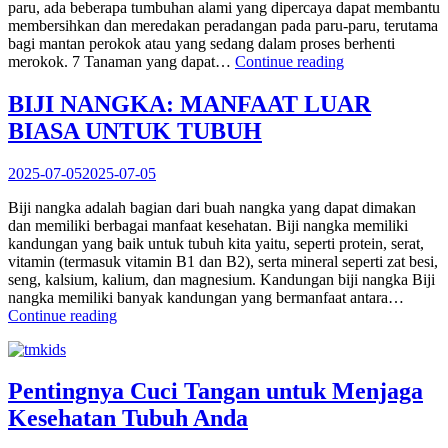
paru, ada beberapa tumbuhan alami yang dipercaya dapat membantu
membersihkan dan meredakan peradangan pada paru-paru, terutama
bagi mantan perokok atau yang sedang dalam proses berhenti
“Bersihkan
merokok. 7 Tanaman yang dapat…
Continue reading
Paru-
Paru
BIJI NANGKA: MANFAAT LUAR
Tanpa
BIASA UNTUK TUBUH
Obat:
7
Tanaman
2025-07-05
2025-07-05
Ini
Bisa
Biji nangka adalah bagian dari buah nangka yang dapat dimakan
Jadi
dan memiliki berbagai manfaat kesehatan. Biji nangka memiliki
Solusi
kandungan yang baik untuk tubuh kita yaitu, seperti protein, serat,
Bagi
vitamin (termasuk vitamin B1 dan B2), serta mineral seperti zat besi,
Para
seng, kalsium, kalium, dan magnesium. Kandungan biji nangka Biji
Perokok!”
nangka memiliki banyak kandungan yang bermanfaat antara…
“BIJI
Continue reading
NANGKA:
MANFAAT
LUAR
BIASA
Pentingnya Cuci Tangan untuk Menjaga
UNTUK
Kesehatan Tubuh Anda
TUBUH”