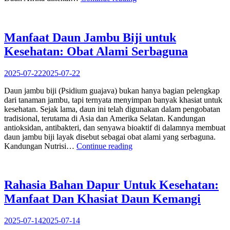
Daun
Afrika:
Daun
Pahit
Manfaat Daun Jambu Biji untuk
yang
Kesehatan: Obat Alami Serbaguna
Kaya
Khasiat
untuk
2025-07-22
2025-07-22
Kesehatan”
Daun jambu biji (Psidium guajava) bukan hanya bagian pelengkap
dari tanaman jambu, tapi ternyata menyimpan banyak khasiat untuk
kesehatan. Sejak lama, daun ini telah digunakan dalam pengobatan
tradisional, terutama di Asia dan Amerika Selatan. Kandungan
antioksidan, antibakteri, dan senyawa bioaktif di dalamnya membuat
daun jambu biji layak disebut sebagai obat alami yang serbaguna.
“Manfaat
Kandungan Nutrisi…
Continue reading
Daun
Jambu
Biji
untuk
Rahasia Bahan Dapur Untuk Kesehatan:
Kesehatan:
Manfaat Dan Khasiat Daun Kemangi
Obat
Alami
Serbaguna”
2025-07-14
2025-07-14