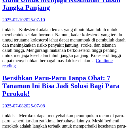
Kecil
Besar
Jangka Panjang
Khasiatnya!”
2025-07-10
2025-07-10
tmkids – Kolesterol adalah lemak yang dibutuhkan tubuh untuk
membentuk sel dan hormon. Namun, kadar kolesterol yang terlalu
tinggi terutama kolesterol jahat dapat menumpuk di pembuluh darah
dan meningkatkan risiko penyakit jantung, stroke, dan tekanan
darah tinggi. Mengurangi makanan berkolesterol tinggi penting
untuk menjaga kesehatan tubuh jangka panjang. Kolesterol tinggi
dapat menyebabkan berbagai masalah kesehatan…
Continue
“Kurangi
reading
Makanan
Berkolesterol
Bersihkan Paru-Paru Tanpa Obat: 7
Tinggi:
Tanaman Ini Bisa Jadi Solusi Bagi Para
Guna
Untuk
Perokok!
Menjaga
Kesehatan
2025-07-08
2025-07-08
Tubuh
Jangka
tmkids – Merokok dapat menyebabkan penumpukan racun di paru-
Panjang”
paru, seperti tar dan zat kimia berbahaya lainnya. Meski berhenti
merokok adalah langkah terbaik untuk memperbaiki kesehatan paru-