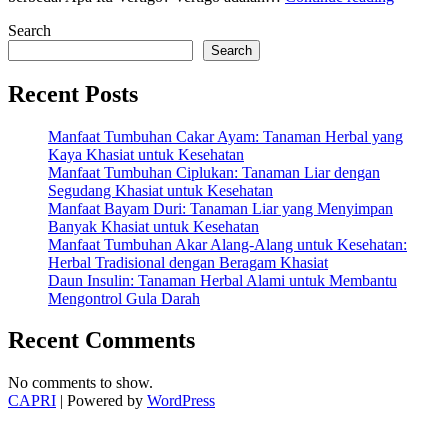
Vertigo:
Search
Penyeba
Perbeda
Search
dan
Cara
Recent Posts
Mengata
Manfaat Tumbuhan Cakar Ayam: Tanaman Herbal yang
Kaya Khasiat untuk Kesehatan
Manfaat Tumbuhan Ciplukan: Tanaman Liar dengan
Segudang Khasiat untuk Kesehatan
Manfaat Bayam Duri: Tanaman Liar yang Menyimpan
Banyak Khasiat untuk Kesehatan
Manfaat Tumbuhan Akar Alang-Alang untuk Kesehatan:
Herbal Tradisional dengan Beragam Khasiat
Daun Insulin: Tanaman Herbal Alami untuk Membantu
Mengontrol Gula Darah
Recent Comments
No comments to show.
CAPRI
| Powered by
WordPress