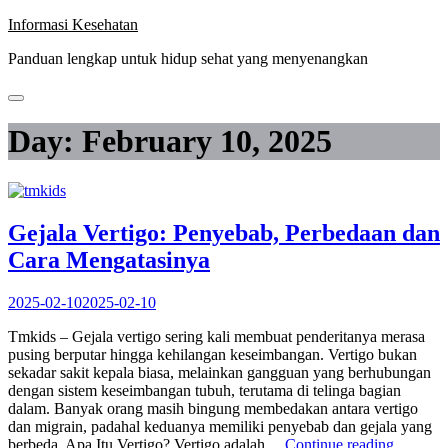
Skip
Informasi Kesehatan
to
Panduan lengkap untuk hidup sehat yang menyenangkan
content
Day:
February 10, 2025
Gejala Vertigo: Penyebab, Perbedaan dan
Cara Mengatasinya
2025-02-10
2025-02-10
Tmkids – Gejala vertigo sering kali membuat penderitanya merasa
pusing berputar hingga kehilangan keseimbangan. Vertigo bukan
sekadar sakit kepala biasa, melainkan gangguan yang berhubungan
dengan sistem keseimbangan tubuh, terutama di telinga bagian
dalam. Banyak orang masih bingung membedakan antara vertigo
dan migrain, padahal keduanya memiliki penyebab dan gejala yang
“Gejala
berbeda. Apa Itu Vertigo? Vertigo adalah…
Continue reading