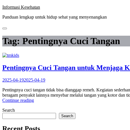
Skip
Informasi Kesehatan
to
Panduan lengkap untuk hidup sehat yang menyenangkan
content
Tag:
Pentingnya Cuci Tangan
Pentingnya Cuci Tangan untuk Menjaga 
2025-04-19
2025-04-19
Pentingnya cuci tangan tidak bisa dianggap remeh. Kegiatan sederhan
beragam penyakit lainnya menyebar melalui tangan yang kotor dan ti
“Pentingnya
Continue reading
Cuci
Search
Tangan
untuk
Search
Menjaga
Kesehatan
Recent Posts