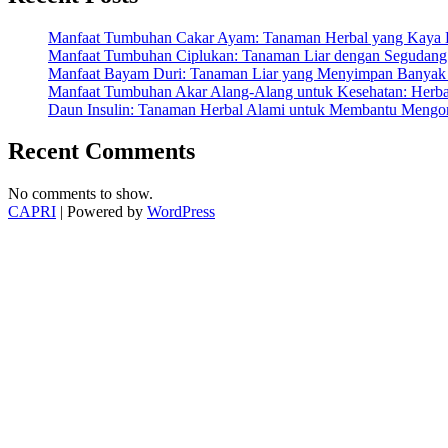
Tubuh
Anda”
Manfaat Tumbuhan Cakar Ayam: Tanaman Herbal yang Kaya K
Manfaat Tumbuhan Ciplukan: Tanaman Liar dengan Segudang 
Manfaat Bayam Duri: Tanaman Liar yang Menyimpan Banyak 
Manfaat Tumbuhan Akar Alang-Alang untuk Kesehatan: Herbal
Daun Insulin: Tanaman Herbal Alami untuk Membantu Mengon
Recent Comments
No comments to show.
CAPRI
| Powered by
WordPress