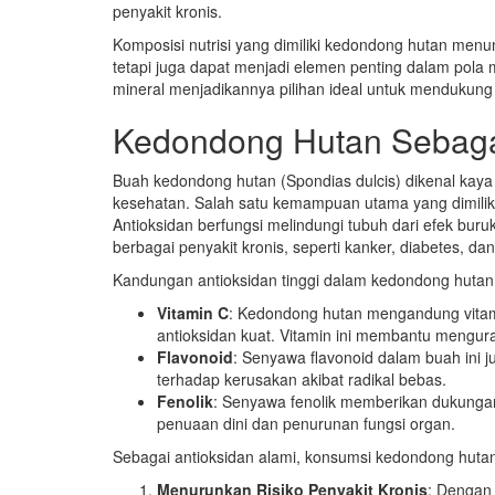
penyakit kronis.
Komposisi nutrisi yang dimiliki kedondong hutan menu
tetapi juga dapat menjadi elemen penting dalam pola m
mineral menjadikannya pilihan ideal untuk mendukun
Kedondong Hutan Sebaga
Buah kedondong hutan (Spondias dulcis) dikenal kay
kesehatan. Salah satu kemampuan utama yang dimiliki
Antioksidan berfungsi melindungi tubuh dari efek bur
berbagai penyakit kronis, seperti kanker, diabetes, dan
Kandungan antioksidan tinggi dalam kedondong hutan
Vitamin C
: Kedondong hutan mengandung vitam
antioksidan kuat. Vitamin ini membantu mengura
Flavonoid
: Senyawa flavonoid dalam buah ini ju
terhadap kerusakan akibat radikal bebas.
Fenolik
: Senyawa fenolik memberikan dukungan
penuaan dini dan penurunan fungsi organ.
Sebagai antioksidan alami, konsumsi kedondong huta
Menurunkan Risiko Penyakit Kronis
: Dengan 