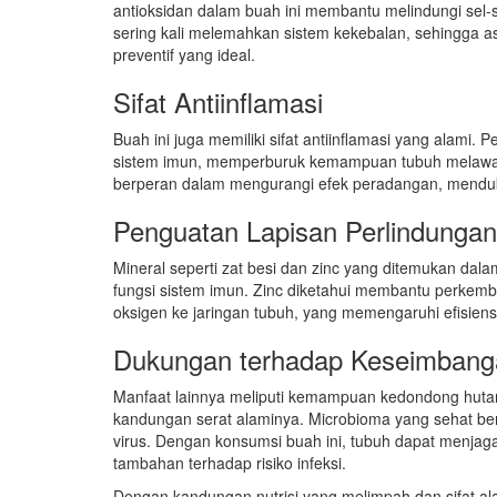
antioksidan dalam buah ini membantu melindungi sel-s
sering kali melemahkan sistem kekebalan, sehingga a
preventif yang ideal.
Sifat Antiinflamasi
Buah ini juga memiliki sifat antiinflamasi yang alami
sistem imun, memperburuk kemampuan tubuh melawan 
berperan dalam mengurangi efek peradangan, menduku
Penguatan Lapisan Perlindunga
Mineral seperti zat besi dan zinc yang ditemukan d
fungsi sistem imun. Zinc diketahui membantu perkemb
oksigen ke jaringan tubuh, yang memengaruhi efisien
Dukungan terhadap Keseimbang
Manfaat lainnya meliputi kemampuan kedondong huta
kandungan serat alaminya. Microbioma yang sehat be
virus. Dengan konsumsi buah ini, tubuh dapat menja
tambahan terhadap risiko infeksi.
Dengan kandungan nutrisi yang melimpah dan sifat a