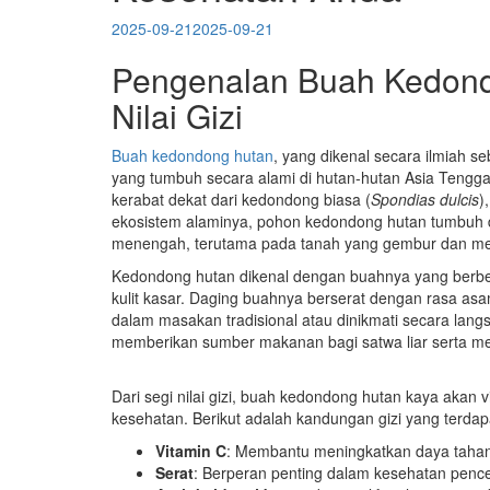
2025-09-21
2025-09-21
Pengenalan Buah Kedond
Nilai Gizi
Buah kedondong hutan
, yang dikenal secara ilmiah s
yang tumbuh secara alami di hutan-hutan Asia Tengga
kerabat dekat dari kedondong biasa (
Spondias dulcis
)
ekosistem alaminya, pohon kedondong hutan tumbuh d
menengah, terutama pada tanah yang gembur dan memi
Kedondong hutan dikenal dengan buahnya yang berbent
kulit kasar. Daging buahnya berserat dengan rasa as
dalam masakan tradisional atau dinikmati secara lang
memberikan sumber makanan bagi satwa liar serta 
Dari segi nilai gizi, buah kedondong hutan kaya akan 
kesehatan. Berikut adalah kandungan gizi yang terdap
Vitamin C
: Membantu meningkatkan daya tahan 
Serat
: Berperan penting dalam kesehatan pen