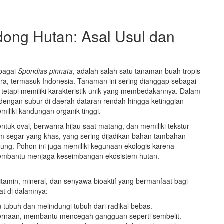
ong Hutan: Asal Usul dan
ebagai
Spondias pinnata
, adalah salah satu tanaman buah tropis
ra, termasuk Indonesia. Tanaman ini sering dianggap sebagai
, tetapi memiliki karakteristik unik yang membedakannya. Dalam
engan subur di daerah dataran rendah hingga ketinggian
liki kandungan organik tinggi.
uk oval, berwarna hijau saat matang, dan memiliki tekstur
am segar yang khas, yang sering dijadikan bahan tambahan
sung. Pohon ini juga memiliki kegunaan ekologis karena
membantu menjaga keseimbangan ekosistem hutan.
vitamin, mineral, dan senyawa bioaktif yang bermanfaat bagi
at di dalamnya:
tubuh dan melindungi tubuh dari radikal bebas.
cernaan, membantu mencegah gangguan seperti sembelit.