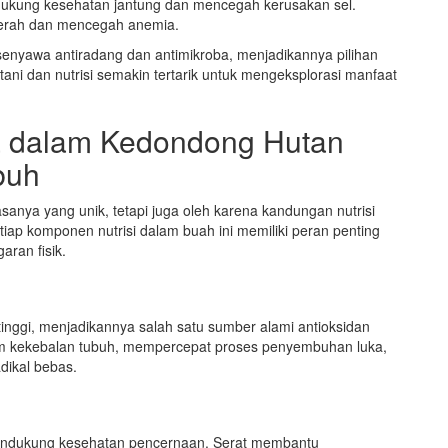
dukung kesehatan jantung dan mencegah kerusakan sel.
erah dan mencegah anemia.
senyawa antiradang dan antimikroba, menjadikannya pilihan
ani dan nutrisi semakin tertarik untuk mengeksplorasi manfaat
a dalam Kedondong Hutan
buh
anya yang unik, tetapi juga oleh karena kandungan nutrisi
iap komponen nutrisi dalam buah ini memiliki peran penting
ran fisik.
nggi, menjadikannya salah satu sumber alami antioksidan
em kekebalan tubuh, mempercepat proses penyembuhan luka,
adikal bebas.
mendukung kesehatan pencernaan. Serat membantu