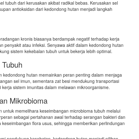
el tubuh dari kerusakan akibat radikal bebas. Kerusakan sel
supan antioksidan dari kedondong hutan menjadi langkah
. Peradangan kronis biasanya berdampak negatif terhadap kerja
penyakit atau infeksi. Senyawa aktif dalam kedondong hutan
ng sistem kekebalan tubuh untuk bekerja lebih optimal.
n Tubuh
alam kedondong hutan memainkan peran penting dalam menjaga
angan sel imun, sementara zat besi mendukung transportasi
si kerja sistem imunitas dalam melawan mikroorganisme.
an Mikrobioma
n untuk memelihara keseimbangan microbioma tubuh melalui
rperan sebagai pertahanan awal terhadap serangan bakteri dan
ga keseimbangan flora usus, sehingga memberikan perlindungan
lami pendukung kesehatan, kedondong hutan menjadi pilihan