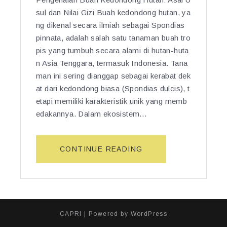
sul dan Nilai Gizi Buah kedondong hutan, ya
ng dikenal secara ilmiah sebagai Spondias
pinnata, adalah salah satu tanaman buah tro
pis yang tumbuh secara alami di hutan-huta
n Asia Tenggara, termasuk Indonesia. Tana
man ini sering dianggap sebagai kerabat dek
at dari kedondong biasa (Spondias dulcis), t
etapi memiliki karakteristik unik yang memb
edakannya. Dalam ekosistem…
“1
CONTINUE READING
0
K
H
A
S
CAPRI
| Powered by
WordPress
I