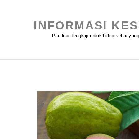
Skip
to
content
INFORMASI KE
Panduan lengkap untuk hidup sehat ya