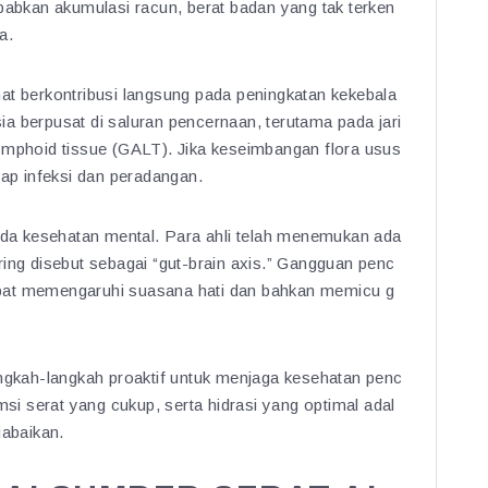
bkan akumulasi racun, berat badan yang tak terken
a.
at berkontribusi langsung pada peningkatan kekebala
a berpusat di saluran pencernaan, terutama pada jari
ymphoid tissue (GALT). Jika keseimbangan flora usus
dap infeksi dan peradangan.
pada kesehatan mental. Para ahli telah menemukan ada
ring disebut sebagai “gut-brain axis.” Gangguan penc
 dapat memengaruhi suasana hati dan bahkan memicu g
angkah-langkah proaktif untuk menjaga kesehatan penc
 serat yang cukup, serta hidrasi yang optimal adal
iabaikan.