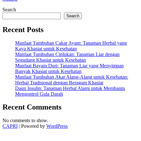
Khasiat
Search
Jambu
Biji
Search
untuk
Pencernaan
Recent Posts
yang
Sehat
Manfaat Tumbuhan Cakar Ayam: Tanaman Herbal yang
dan
Kaya Khasiat untuk Kesehatan
Lancar”
Manfaat Tumbuhan Ciplukan: Tanaman Liar dengan
Segudang Khasiat untuk Kesehatan
Manfaat Bayam Duri: Tanaman Liar yang Menyimpan
Banyak Khasiat untuk Kesehatan
Manfaat Tumbuhan Akar Alang-Alang untuk Kesehatan:
Herbal Tradisional dengan Beragam Khasiat
Daun Insulin: Tanaman Herbal Alami untuk Membantu
Mengontrol Gula Darah
Recent Comments
No comments to show.
CAPRI
| Powered by
WordPress