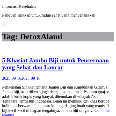
Skip
Informasi Kesehatan
to
Panduan lengkap untuk hidup sehat yang menyenangkan
content
Tag:
DetoxAlami
5 Khasiat Jambu Biji untuk Pencernaan
yang Sehat dan Lancar
2025-09-16
2025-09-16
Pengenalan Singkat tentang Jambu Biji dan Kandungan Gizinya
Jambu biji, atau dikenal juga dengan nama ilmiah Psidium guajava,
adalah buah tropis yang banyak ditemukan di wilayah Asia
Tenggara, termasuk Indonesia. Buah ini memiliki ciri khas berupa
kulit tipis berwarna hijau atau kuning, daging buah yang manis, dan
biji kecil-kecil di bagian tengahnya. Jambu biji sangat…
Continue
“5
reading