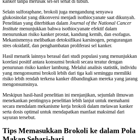
kanker tanpa merusak sel-sel sehat di tubuh.
Selain sulforaphane, brokoli juga mengandung senyawa
glukosinolat yang dikonversi menjadi isothiocyanate saat dikunyah.
Penelitian yang diterbitkan dalam
Journal of the National Cancer
Institute
menunjukkan bahwa isothiocyanate efektif dalam
menurunkan risiko kanker prostat, kandung kemih, dan esofagus.
Mekanismenya melibatkan detoksifikasi karsinogen, pengurangan
stres oksidatif, dan penghambatan proliferasi sel kanker.
Hasil menarik lainnya berasal dari studi populasi yang menunjukkan
korelasi positif antara konsumsi brokoli secara teratur dengan
penurunan risiko kanker lambung. Melalui analisis statistik, individu
yang mengonsumsi brokoli lebih dari tiga kali seminggu memiliki
risiko lebih rendah terkena kanker dibandingkan mereka yang jarang
mengonsumsinya.
Meskipun hasil-hasil penelitian ini menjanjikan, sejumlah ilmuwan
menekankan pentingnya penelitian lebih lanjut untuk memahami
secara mendalam mekanisme kerja brokoli dalam melawan kanker
serta dosis optimal untuk mendapatkan manfaat maksimal dari
sayuran tersebut.
Tips Memasukkan Brokoli ke dalam Pola
Makan Sehari-hari