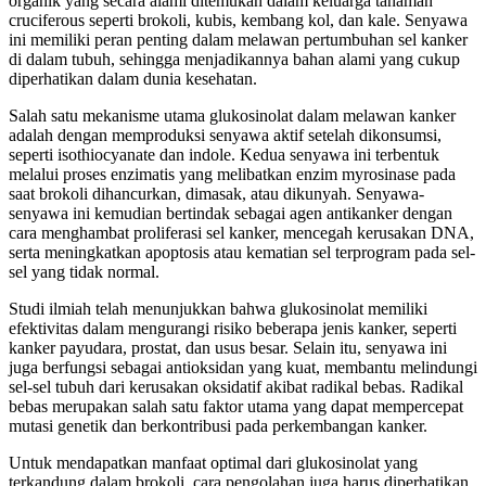
organik yang secara alami ditemukan dalam keluarga tanaman
cruciferous seperti brokoli, kubis, kembang kol, dan kale. Senyawa
ini memiliki peran penting dalam melawan pertumbuhan sel kanker
di dalam tubuh, sehingga menjadikannya bahan alami yang cukup
diperhatikan dalam dunia kesehatan.
Salah satu mekanisme utama glukosinolat dalam melawan kanker
adalah dengan memproduksi senyawa aktif setelah dikonsumsi,
seperti isothiocyanate dan indole. Kedua senyawa ini terbentuk
melalui proses enzimatis yang melibatkan enzim myrosinase pada
saat brokoli dihancurkan, dimasak, atau dikunyah. Senyawa-
senyawa ini kemudian bertindak sebagai agen antikanker dengan
cara menghambat proliferasi sel kanker, mencegah kerusakan DNA,
serta meningkatkan apoptosis atau kematian sel terprogram pada sel-
sel yang tidak normal.
Studi ilmiah telah menunjukkan bahwa glukosinolat memiliki
efektivitas dalam mengurangi risiko beberapa jenis kanker, seperti
kanker payudara, prostat, dan usus besar. Selain itu, senyawa ini
juga berfungsi sebagai antioksidan yang kuat, membantu melindungi
sel-sel tubuh dari kerusakan oksidatif akibat radikal bebas. Radikal
bebas merupakan salah satu faktor utama yang dapat mempercepat
mutasi genetik dan berkontribusi pada perkembangan kanker.
Untuk mendapatkan manfaat optimal dari glukosinolat yang
terkandung dalam brokoli, cara pengolahan juga harus diperhatikan.