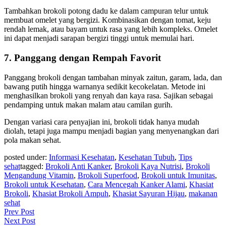
Tambahkan brokoli potong dadu ke dalam campuran telur untuk
membuat omelet yang bergizi. Kombinasikan dengan tomat, keju
rendah lemak, atau bayam untuk rasa yang lebih kompleks. Omelet
ini dapat menjadi sarapan bergizi tinggi untuk memulai hari.
7.
Panggang dengan Rempah Favorit
Panggang brokoli dengan tambahan minyak zaitun, garam, lada, dan
bawang putih hingga warnanya sedikit kecokelatan. Metode ini
menghasilkan brokoli yang renyah dan kaya rasa. Sajikan sebagai
pendamping untuk makan malam atau camilan gurih.
Dengan variasi cara penyajian ini, brokoli tidak hanya mudah
diolah, tetapi juga mampu menjadi bagian yang menyenangkan dari
pola makan sehat.
posted under:
Informasi Kesehatan
,
Kesehatan Tubuh
,
Tips
sehat
tagged:
Brokoli Anti Kanker
,
Brokoli Kaya Nutrisi
,
Brokoli
Mengandung Vitamin
,
Brokoli Superfood
,
Brokoli untuk Imunitas
,
Brokoli untuk Kesehatan
,
Cara Mencegah Kanker Alami
,
Khasiat
Brokoli
,
Khasiat Brokoli Ampuh
,
Khasiat Sayuran Hijau
,
makanan
sehat
Post
Prev Post
Next Post