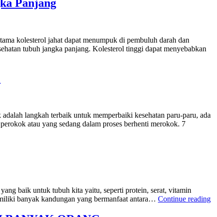
gka Panjang
Tu
Kec
Bes
Kha
rutama kolesterol jahat dapat menumpuk di pembuluh darah dan
esehatan tubuh jangka panjang. Kolesterol tinggi dapat menyebabkan
!
 adalah langkah terbaik untuk memperbaiki kesehatan paru-paru, ada
perokok atau yang sedang dalam proses berhenti merokok. 7
g baik untuk tubuh kita yaitu, seperti protein, serat, vitamin
“B
 memiliki banyak kandungan yang bermanfaat antara…
Continue reading
N
M