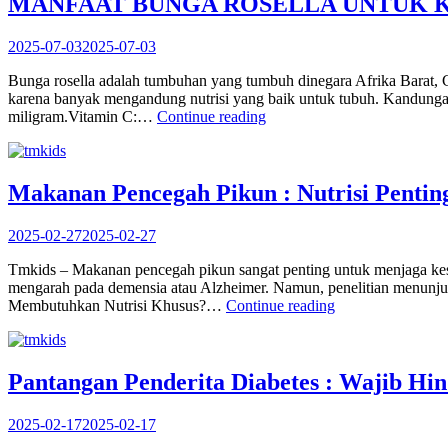
MANFAAT BUNGA ROSELLA UNTUK 
Solusi
Bagi
Para
2025-07-03
2025-07-03
Perokok!”
Bunga rosella adalah tumbuhan yang tumbuh dinegara Afrika Barat, 
karena banyak mengandung nutrisi yang baik untuk tubuh. Kandungan 
“MANFAAT
miligram.Vitamin C:…
Continue reading
BUNGA
ROSELLA
UNTUK
KESEHATAN
Makanan Pencegah Pikun : Nutrisi Pentin
YANG
JARANG
2025-02-27
2025-02-27
DIKETAHUI
BANYAK
Tmkids – Makanan pencegah pikun sangat penting untuk menjaga kes
ORANG”
mengarah pada demensia atau Alzheimer. Namun, penelitian menunju
“Makanan
Membutuhkan Nutrisi Khusus?…
Continue reading
Pencegah
Pikun
:
Nutrisi
Pantangan Penderita Diabetes : Wajib Hi
Penting
Menjaga
2025-02-17
2025-02-17
Daya