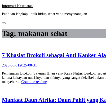
Skip
Informasi Kesehatan
to
Panduan lengkap untuk hidup sehat yang menyenangkan
content
Tag:
makanan sehat
7 Khasiat Brokoli sebagai Anti Kanker A
2025-08-31
2025-08-31
Pengenalan Brokoli: Sayuran Hijau yang Kaya Nutrisi Brokoli, sebaga
karena kekayaan nutrisinya dan sifatnya yang sangat fleksibel dala
“7
menyebar…
Continue reading
Khasiat
Brokoli
sebagai
Anti
Manfaat Daun Afrika: Daun Pahit yang K
Kanker