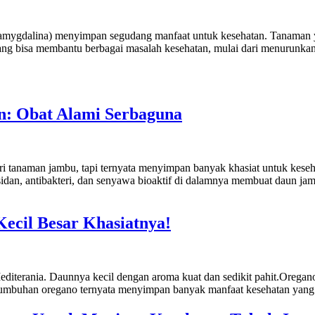
 amygdalina) menyimpan segudang manfaat untuk kesehatan. Tanaman yang
 yang bisa membantu berbagai masalah kesehatan, mulai dari menurunk
n: Obat Alami Serbaguna
i tanaman jambu, tapi ternyata menyimpan banyak khasiat untuk keseh
sidan, antibakteri, dan senyawa bioaktif di dalamnya membuat daun ja
cil Besar Khasiatnya!
diterania. Daunnya kecil dengan aroma kuat dan sedikit pahit.Oregano
tumbuhan oregano ternyata menyimpan banyak manfaat kesehatan yang 