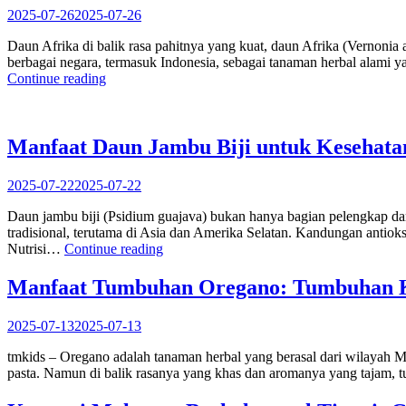
Alami
2025-07-26
2025-07-26
yang
Ampuh”
Daun Afrika di balik rasa pahitnya yang kuat, daun Afrika (Vernonia
berbagai negara, termasuk Indonesia, sebagai tanaman herbal alami
“Manfaat
Continue reading
Daun
Afrika:
Daun
Pahit
Manfaat Daun Jambu Biji untuk Kesehata
yang
Kaya
2025-07-22
2025-07-22
Khasiat
untuk
Daun jambu biji (Psidium guajava) bukan hanya bagian pelengkap dar
Kesehatan”
tradisional, terutama di Asia dan Amerika Selatan. Kandungan antiok
“Manfaat
Nutrisi…
Continue reading
Daun
Jambu
Manfaat Tumbuhan Oregano: Tumbuhan Ke
Biji
untuk
2025-07-13
2025-07-13
Kesehatan:
Obat
tmkids – Oregano adalah tanaman herbal yang berasal dari wilayah Me
Alami
pasta. Namun di balik rasanya yang khas dan aromanya yang tajam, 
Serbaguna”