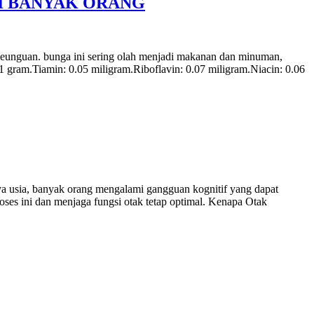
I BANYAK ORANG
L
B
U
T
 keunguan. bunga ini sering olah menjadi makanan dan minuman,
 gram.Tiamin: 0.05 miligram.Riboflavin: 0.07 miligram.Niacin: 0.06
a usia, banyak orang mengalami gangguan kognitif yang dapat
s ini dan menjaga fungsi otak tetap optimal. Kenapa Otak