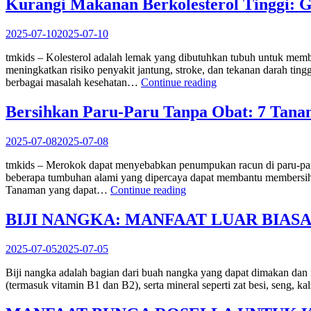
Kurangi Makanan Berkolesterol Tinggi: 
2025-07-10
2025-07-10
tmkids – Kolesterol adalah lemak yang dibutuhkan tubuh untuk membe
meningkatkan risiko penyakit jantung, stroke, dan tekanan darah tin
“Kurangi
berbagai masalah kesehatan…
Continue reading
Makanan
Berkolesterol
Bersihkan Paru-Paru Tanpa Obat: 7 Tanama
Tinggi:
Guna
2025-07-08
2025-07-08
Untuk
Menjaga
tmkids – Merokok dapat menyebabkan penumpukan racun di paru-paru, 
Kesehatan
beberapa tumbuhan alami yang dipercaya dapat membantu membersihk
Tubuh
“Bersihkan
Tanaman yang dapat…
Continue reading
Jangka
Paru-
Panjang”
Paru
BIJI NANGKA: MANFAAT LUAR BIAS
Tanpa
Obat:
2025-07-05
2025-07-05
7
Tanaman
Biji nangka adalah bagian dari buah nangka yang dapat dimakan dan me
Ini
(termasuk vitamin B1 dan B2), serta mineral seperti zat besi, seng
Bisa
Jadi