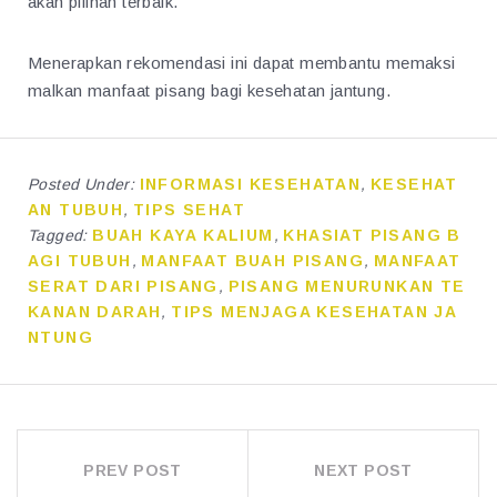
akan pilihan terbaik.
Menerapkan rekomendasi ini dapat membantu memaksi
malkan manfaat pisang bagi kesehatan jantung.
Posted Under:
INFORMASI KESEHATAN
,
KESEHAT
AN TUBUH
,
TIPS SEHAT
Tagged:
BUAH KAYA KALIUM
,
KHASIAT PISANG B
AGI TUBUH
,
MANFAAT BUAH PISANG
,
MANFAAT
SERAT DARI PISANG
,
PISANG MENURUNKAN TE
KANAN DARAH
,
TIPS MENJAGA KESEHATAN JA
NTUNG
POST
PREV POST
NEXT POST
NAVIGATION