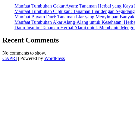
Manfaat Tumbuhan Cakar Ayam: Tanaman Herbal yang Kaya K
Manfaat Tumbuhan Ciplukan: Tanaman Liar dengan Segudang 
Manfaat Bayam Duri: Tanaman Liar yang Menyimpan Banyak 
Manfaat Tumbuhan Akar Alang-Alang untuk Kesehatan: Herbal
Daun Insulin: Tanaman Herbal Alami untuk Membantu Mengon
Recent Comments
No comments to show.
CAPRI
| Powered by
WordPress