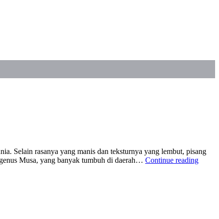
ia. Selain rasanya yang manis dan teksturnya yang lembut, pisang
“10
nga genus Musa, yang banyak tumbuh di daerah…
Continue reading
Manfa
Buah
Pisang
untuk
Keseh
Jantun