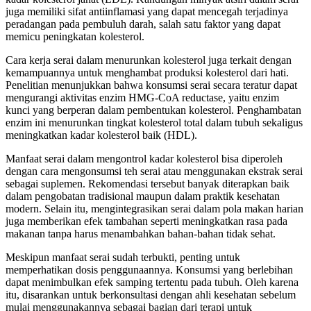
juga memiliki sifat antiinflamasi yang dapat mencegah terjadinya
peradangan pada pembuluh darah, salah satu faktor yang dapat
memicu peningkatan kolesterol.
Cara kerja serai dalam menurunkan kolesterol juga terkait dengan
kemampuannya untuk menghambat produksi kolesterol dari hati.
Penelitian menunjukkan bahwa konsumsi serai secara teratur dapat
mengurangi aktivitas enzim HMG-CoA reductase, yaitu enzim
kunci yang berperan dalam pembentukan kolesterol. Penghambatan
enzim ini menurunkan tingkat kolesterol total dalam tubuh sekaligus
meningkatkan kadar kolesterol baik (HDL).
Manfaat serai dalam mengontrol kadar kolesterol bisa diperoleh
dengan cara mengonsumsi teh serai atau menggunakan ekstrak serai
sebagai suplemen. Rekomendasi tersebut banyak diterapkan baik
dalam pengobatan tradisional maupun dalam praktik kesehatan
modern. Selain itu, mengintegrasikan serai dalam pola makan harian
juga memberikan efek tambahan seperti meningkatkan rasa pada
makanan tanpa harus menambahkan bahan-bahan tidak sehat.
Meskipun manfaat serai sudah terbukti, penting untuk
memperhatikan dosis penggunaannya. Konsumsi yang berlebihan
dapat menimbulkan efek samping tertentu pada tubuh. Oleh karena
itu, disarankan untuk berkonsultasi dengan ahli kesehatan sebelum
mulai menggunakannya sebagai bagian dari terapi untuk