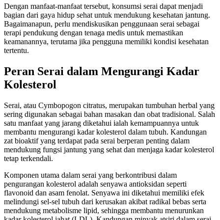
Dengan manfaat-manfaat tersebut, konsumsi serai dapat menjadi
bagian dari gaya hidup sehat untuk mendukung kesehatan jantung.
Bagaimanapun, perlu mendiskusikan penggunaan serai sebagai
terapi pendukung dengan tenaga medis untuk memastikan
keamanannya, terutama jika pengguna memiliki kondisi kesehatan
tertentu.
Peran Serai dalam Mengurangi Kadar
Kolesterol
Serai, atau Cymbopogon citratus, merupakan tumbuhan herbal yang
sering digunakan sebagai bahan masakan dan obat tradisional. Salah
satu manfaat yang jarang diketahui ialah kemampuannya untuk
membantu mengurangi kadar kolesterol dalam tubuh. Kandungan
zat bioaktif yang terdapat pada serai berperan penting dalam
mendukung fungsi jantung yang sehat dan menjaga kadar kolesterol
tetap terkendali.
Komponen utama dalam serai yang berkontribusi dalam
pengurangan kolesterol adalah senyawa antioksidan seperti
flavonoid dan asam fenolat. Senyawa ini diketahui memiliki efek
melindungi sel-sel tubuh dari kerusakan akibat radikal bebas serta
mendukung metabolisme lipid, sehingga membantu menurunkan
kadar kolesterol jahat (LDL). Kandungan minyak atsiri dalam serai