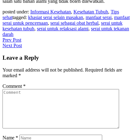
salah satu bahan alami yang tidak boleh dilewatkan.
posted under:
Informasi Kesehatan
,
Kesehatan Tubuh
,
Tips
sehat
tagged:
khasiat serai selain masakan
,
manfaat serai
,
manfaat
serai untuk pencernaan
,
serai sebagai obat herbal
,
serai untuk
kesehatan tubuh
,
serai untuk relaksasi alami
,
serai untuk tekanan
darah
Post
Prev Post
Next Post
navigation
Leave a Reply
Your email address will not be published.
Required fields are
marked
*
Comment
*
Name
*