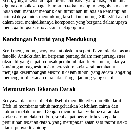
Serai, yang dikenal dengan aroma citrusnya yang khas, telah lama
digunakan baik sebagai bumbu masakan maupun pengobatan alami.
Salah satu manfaat menarik dari tumbuhan ini adalah kemampuan
potensialnya untuk mendukung kesehatan jantung. Sifat-sifat alami
dalam serai menjadikannya komponen yang berguna dalam upaya
menjaga fungsi kardiovaskular tetap optimal.
Kandungan Nutrisi yang Mendukung
Serai mengandung senyawa antioksidan seperti flavonoid dan asam
fenolik. Antioksidan ini berperan penting dalam mengurangi stres
oksidatif yang dapat merusak pembuluh darah. Selain itu, adanya
kandungan magnesium dan potassium pada serai membantu
menjaga keseimbangan elektrolit dalam tubuh, yang secara langsung
memengaruhi tekanan darah dan fungsi jantung yang sehat.
Menurunkan Tekanan Darah
Senyawa dalam serai telah disebut memiliki efek diuretik alami.
Efek ini membantu tubuh mengeluarkan kelebihan cairan dan
natrium melalui urine. Dengan menurunkan volume cairan dan
kadar natrium dalam tubuh, serai dapat berkontribusi kepada
penurunan tekanan darah, yang merupakan salah satu faktor risiko
utama penyakit jantung.