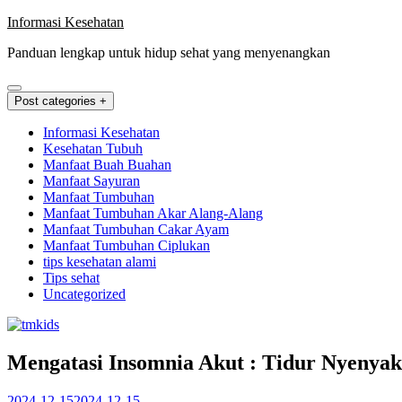
Skip
Informasi Kesehatan
to
Panduan lengkap untuk hidup sehat yang menyenangkan
content
Post categories +
Informasi Kesehatan
Kesehatan Tubuh
Manfaat Buah Buahan
Manfaat Sayuran
Manfaat Tumbuhan
Manfaat Tumbuhan Akar Alang-Alang
Manfaat Tumbuhan Cakar Ayam
Manfaat Tumbuhan Ciplukan
tips kesehatan alami
Tips sehat
Uncategorized
Mengatasi Insomnia Akut : Tidur Nyenyak
2024-12-15
2024-12-15