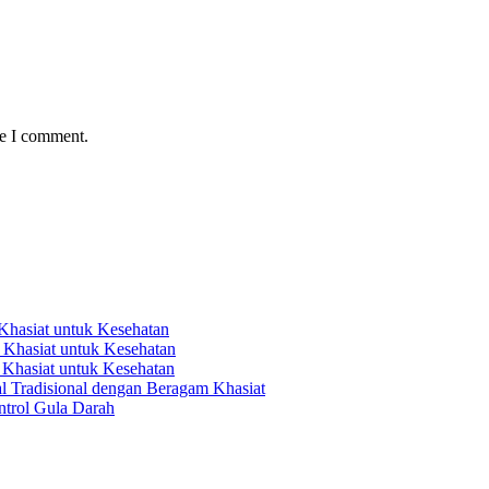
me I comment.
hasiat untuk Kesehatan
Khasiat untuk Kesehatan
Khasiat untuk Kesehatan
 Tradisional dengan Beragam Khasiat
trol Gula Darah