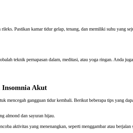
ileks. Pastikan kamar tidur gelap, tenang, dan memiliki suhu yang s
obalah teknik pernapasan dalam, meditasi, atau yoga ringan. Anda ju
 Insomnia Akut
ntuk mencegah gangguan tidur kembali. Berikut beberapa tips yang dap
ng almond dan sayuran hijau.
mencoba aktivitas yang menenangkan, seperti menggambar atau berjalan s