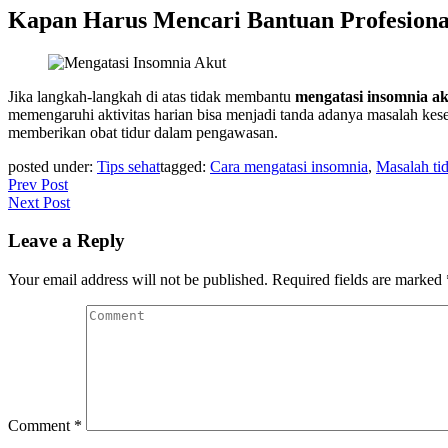
Kapan Harus Mencari Bantuan Profesiona
Jika langkah-langkah di atas tidak membantu
mengatasi insomnia a
memengaruhi aktivitas harian bisa menjadi tanda adanya masalah kese
memberikan obat tidur dalam pengawasan.
posted under:
Tips sehat
tagged:
Cara mengatasi insomnia
,
Masalah tid
Post
Prev Post
Next Post
navigation
Leave a Reply
Your email address will not be published.
Required fields are marked
Comment
*