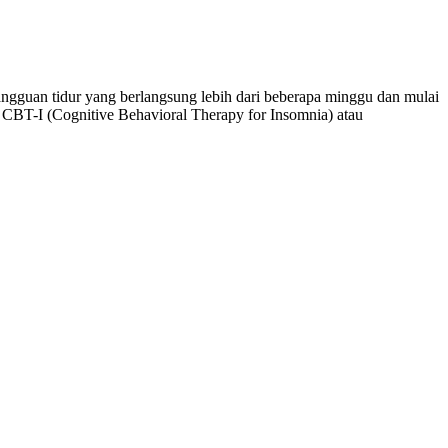
angguan tidur yang berlangsung lebih dari beberapa minggu dan mulai
i CBT-I (Cognitive Behavioral Therapy for Insomnia) atau