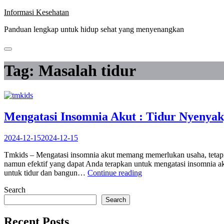
Skip
Informasi Kesehatan
to
Panduan lengkap untuk hidup sehat yang menyenangkan
content
Tag:
Masalah tidur
Mengatasi Insomnia Akut : Tidur Nyenyak
2024-12-15
2024-12-15
Tmkids – Mengatasi insomnia akut memang memerlukan usaha, tetapi 
namun efektif yang dapat Anda terapkan untuk mengatasi insomnia aku
“Mengatasi
untuk tidur dan bangun…
Continue reading
Insomnia
Search
Akut
:
Search
Tidur
Nyenyak,
Recent Posts