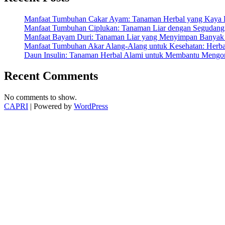
Hidup
Lebih
Manfaat Tumbuhan Cakar Ayam: Tanaman Herbal yang Kaya K
Sehat”
Manfaat Tumbuhan Ciplukan: Tanaman Liar dengan Segudang 
Manfaat Bayam Duri: Tanaman Liar yang Menyimpan Banyak 
Manfaat Tumbuhan Akar Alang-Alang untuk Kesehatan: Herbal
Daun Insulin: Tanaman Herbal Alami untuk Membantu Mengon
Recent Comments
No comments to show.
CAPRI
| Powered by
WordPress