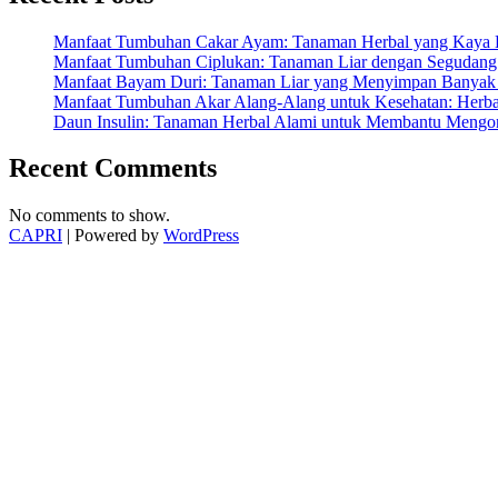
Hidup
Lebih
Manfaat Tumbuhan Cakar Ayam: Tanaman Herbal yang Kaya K
Sehat”
Manfaat Tumbuhan Ciplukan: Tanaman Liar dengan Segudang 
Manfaat Bayam Duri: Tanaman Liar yang Menyimpan Banyak 
Manfaat Tumbuhan Akar Alang-Alang untuk Kesehatan: Herbal
Daun Insulin: Tanaman Herbal Alami untuk Membantu Mengon
Recent Comments
No comments to show.
CAPRI
| Powered by
WordPress