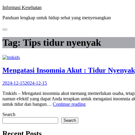
Skip
Informasi Kesehatan
to
Panduan lengkap untuk hidup sehat yang menyenangkan
content
Tag:
Tips tidur nyenyak
Mengatasi Insomnia Akut : Tidur Nyenyak
2024-12-15
2024-12-15
Tmkids – Mengatasi insomnia akut memang memerlukan usaha, tetapi 
namun efektif yang dapat Anda terapkan untuk mengatasi insomnia aku
“Mengatasi
untuk tidur dan bangun…
Continue reading
Insomnia
Search
Akut
:
Search
Tidur
Nyenyak,
Recent Posts