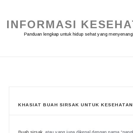
Skip
to
content
INFORMASI KESEH
Panduan lengkap untuk hidup sehat yang menyenan
KHASIAT BUAH SIRSAK UNTUK KESEHATAN
Buah sirsak
, atau yang juga dikenal dengan nama “nang