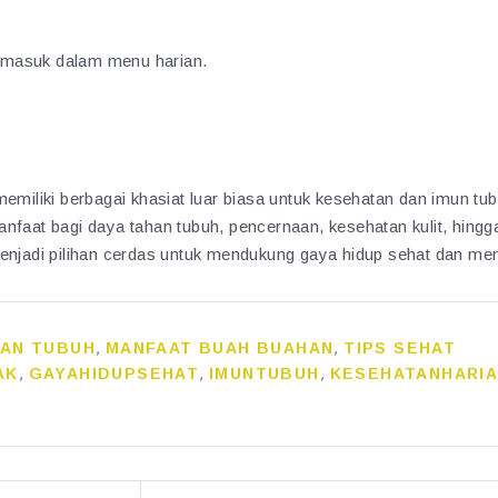
 masuk dalam menu harian.
memiliki berbagai khasiat luar biasa untuk kesehatan dan imun tu
nfaat bagi daya tahan tubuh, pencernaan, kesehatan kulit, hing
enjadi pilihan cerdas untuk mendukung gaya hidup sehat dan men
AN TUBUH
,
MANFAAT BUAH BUAHAN
,
TIPS SEHAT
AK
,
GAYAHIDUPSEHAT
,
IMUNTUBUH
,
KESEHATANHARI