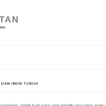
ATAN
gkan
 DAN IMUN TUBUH
ka belanda”, adalah buah tropis yang memiliki rasa manis-asam 