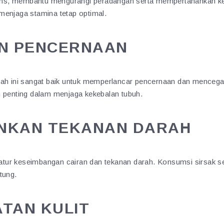
enins, membantu mengurangi peradangan serta mempertahankan ke
menjaga stamina tetap optimal.
AN PENCERNAAN
uah ini sangat baik untuk memperlancar pencernaan dan mencega
n penting dalam menjaga kekebalan tubuh.
NKAN TEKANAN DARAH
tur keseimbangan cairan dan tekanan darah. Konsumsi sirsak s
tung.
TAN KULIT