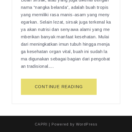
nama “nangka belanda”, adalah buah tropis
yang memiliki rasa manis-asam yang meny
egarkan. Selain lezat, sirsak juga terkenal ka
ya akan nutrisi dan senyawa alami yang me
mberikan banyak manfaat kesehatan. Mulai
dari meningkatkan imun tubuh hingga menja
ga kesehatan organ vital, buah ini sudah la
ma digunakan sebagai bagian dari pengobat
an tradisional.…
“K
CONTINUE READING
H
A
S
I
A
CAPRI
| Powered by
WordPress
T