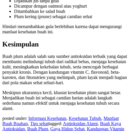
Dijadikan jus tanpa gula
Dicampur dengan oatmeal atau yoghurt
Ditambahkan ke salad buah
Plum kering (prune) sebagai camilan sehat
Hindari menambahkan gula berlebihan karena dapat mengurangi
manfaat kesehatan buah ini.
Kesimpulan
Buah plum adalah salah satu sumber antioksidan terbaik yang dapat
membantu melindungi tubuh dari radikal bebas, menjaga kesehatan
kulit, meningkatkan kekebalan tubuh, serta mencegah berbagai
penyakit kronis. Dengan kandungan vitamin C, flavonoid, beta-
karoten, dan fitonutrien yang melimpah, plum layak menjadi bagian
dari pola makan sehat sehari-hari.
Meskipun ukurannya kecil, khasiat kesehatan plum sangat besar.
Menjadikan buah ini sebagai camilan harian adalah langkah
sederhana namun efektif untuk menjaga kesehatan tubuh secara
alami.
posted under:
Informasi Kesehatan
,
Kesehatan Tubuh
,
Manfaat
Buah Buahan
,
Tips sehat
tagged:
Antioksidan Alami
,
Buah Kaya
Antioksidan
,
Buah Plum
,
Gaya Hidup Sehat
,
Kandungan Vitamin