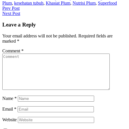
Plum
,
kesehatan tubuh
,
Khasiat Plum
,
Nutrisi Plum
,
Superfood
Post
Prev Post
Next Post
navigation
Leave a Reply
Your email address will not be published.
Required fields are
marked
*
Comment
*
Name
*
Email
*
Website