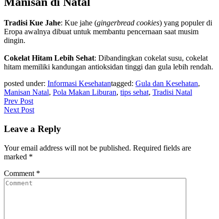
Manisan di Natal
Tradisi Kue Jahe
: Kue jahe (
gingerbread cookies
) yang populer di
Eropa awalnya dibuat untuk membantu pencernaan saat musim
dingin.
Cokelat Hitam Lebih Sehat
: Dibandingkan cokelat susu, cokelat
hitam memiliki kandungan antioksidan tinggi dan gula lebih rendah.
posted under:
Informasi Kesehatan
tagged:
Gula dan Kesehatan
,
Manisan Natal
,
Pola Makan Liburan
,
tips sehat
,
Tradisi Natal
Post
Prev Post
Next Post
navigation
Leave a Reply
Your email address will not be published.
Required fields are
marked
*
Comment
*