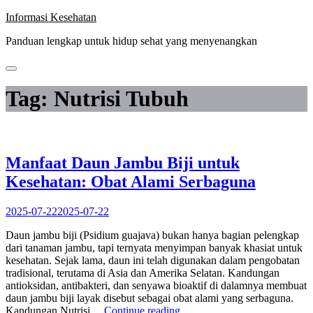
Skip
Informasi Kesehatan
to
Panduan lengkap untuk hidup sehat yang menyenangkan
content
Tag:
Nutrisi Tubuh
Manfaat Daun Jambu Biji untuk
Kesehatan: Obat Alami Serbaguna
2025-07-22
2025-07-22
Daun jambu biji (Psidium guajava) bukan hanya bagian pelengkap
dari tanaman jambu, tapi ternyata menyimpan banyak khasiat untuk
kesehatan. Sejak lama, daun ini telah digunakan dalam pengobatan
tradisional, terutama di Asia dan Amerika Selatan. Kandungan
antioksidan, antibakteri, dan senyawa bioaktif di dalamnya membuat
daun jambu biji layak disebut sebagai obat alami yang serbaguna.
“Manfaat
Kandungan Nutrisi…
Continue reading