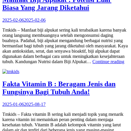
YAN
Biasa Yang Jarang Diketahui
JAR
DIKE
BAN
2025-02-06
2025-02-06
ORA
Tmkids – Manfaat biji alpukat sering kali terabaikan karena banyak
orang langsung membuangnya setelah mengonsumsi daging
buahnya. Padahal, biji alpukat mengandung berbagai nutrisi yang
bermanfaat bagi tubuh yang jarang diketahui oleh masyarakat. Kaya
akan antioksidan, serat, dan senyawa bioaktif, biji alpukat dapat
digunakan dalam berbagai cara untuk meningkatkan kesejahteraan
“Ma
tubuh. Kandungan Nutrisi dalam Biji Alpukat…
Continue reading
Biji
Alp
:
Pot
Fakta Vitamin B : Beragam Jenis dan
Lua
Fungsinya Bagi Tubuh Anda!
Bia
Ya
Jar
2025-01-06
2025-08-17
Dik
Tmkids – Fakta vitamin B sering kali menjadi topik yang menarik
karena vitamin ini memainkan peran penting dalam menjaga
kesehatan tubuh. Vitamin B adalah kelompok vitamin yang larut
dalam air dan terdiri dari beberapa jenis yang masing-masing