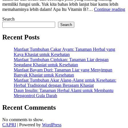
memiliki fungsi unik. Yuk kita bahas lebih lanjut biar kamu lebih
“
memahaminya lebih dalam! Apa Itu Vitamin B?…
Continue reading
V
Search
B
:
Search
B
J
Recent Posts
d
F
Manfaat Tumbuhan Cakar Ayam: Tanaman Herbal yang
B
Kaya Khasiat untuk Kesehatan
T
Manfaat Tumbuhan Ciplukan: Tanaman Liar dengan
A
Segudang Khasiat untuk Kesehatan
Manfaat Bayam Duri: Tanaman Liar yang Menyimpan
Banyak Khasiat untuk Kesehatan
Manfaat Tumbuhan Akar Alang-Alang untuk Kesehatan:
Herbal Tradisional dengan Beragam Khasiat
Daun Insulin: Tanaman Herbal Alami untuk Membantu
Mengontrol Gula Darah
Recent Comments
No comments to show.
CAPRI
| Powered by
WordPress