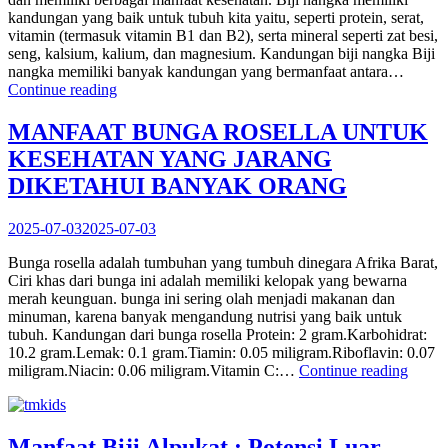
kandungan yang baik untuk tubuh kita yaitu, seperti protein, serat,
vitamin (termasuk vitamin B1 dan B2), serta mineral seperti zat besi,
seng, kalsium, kalium, dan magnesium. Kandungan biji nangka Biji
nangka memiliki banyak kandungan yang bermanfaat antara…
“BIJI
Continue reading
NANGKA:
MANFAAT
MANFAAT BUNGA ROSELLA UNTUK
LUAR
KESEHATAN YANG JARANG
BIASA
UNTUK
DIKETAHUI BANYAK ORANG
TUBUH”
2025-07-03
2025-07-03
Bunga rosella adalah tumbuhan yang tumbuh dinegara Afrika Barat,
Ciri khas dari bunga ini adalah memiliki kelopak yang bewarna
merah keunguan. bunga ini sering olah menjadi makanan dan
minuman, karena banyak mengandung nutrisi yang baik untuk
tubuh. Kandungan dari bunga rosella Protein: 2 gram.Karbohidrat:
10.2 gram.Lemak: 0.1 gram.Tiamin: 0.05 miligram.Riboflavin: 0.07
“MA
miligram.Niacin: 0.06 miligram.Vitamin C:…
Continue reading
BUN
ROS
UNT
KES
Manfaat Biji Alpukat : Potensi Luar