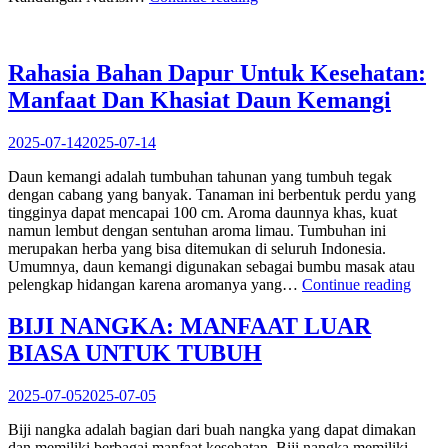
Daun
Jambu
Biji
untuk
Rahasia Bahan Dapur Untuk Kesehatan:
Kesehatan:
Manfaat Dan Khasiat Daun Kemangi
Obat
Alami
Serbaguna”
2025-07-14
2025-07-14
Daun kemangi adalah tumbuhan tahunan yang tumbuh tegak
dengan cabang yang banyak. Tanaman ini berbentuk perdu yang
tingginya dapat mencapai 100 cm. Aroma daunnya khas, kuat
namun lembut dengan sentuhan aroma limau. Tumbuhan ini
merupakan herba yang bisa ditemukan di seluruh Indonesia.
Umumnya, daun kemangi digunakan sebagai bumbu masak atau
“Raha
pelengkap hidangan karena aromanya yang…
Continue reading
Baha
Dapu
BIJI NANGKA: MANFAAT LUAR
Untu
BIASA UNTUK TUBUH
Keseh
Manfa
Dan
2025-07-05
2025-07-05
Khasi
Daun
Biji nangka adalah bagian dari buah nangka yang dapat dimakan
Kema
dan memiliki berbagai manfaat kesehatan. Biji nangka memiliki