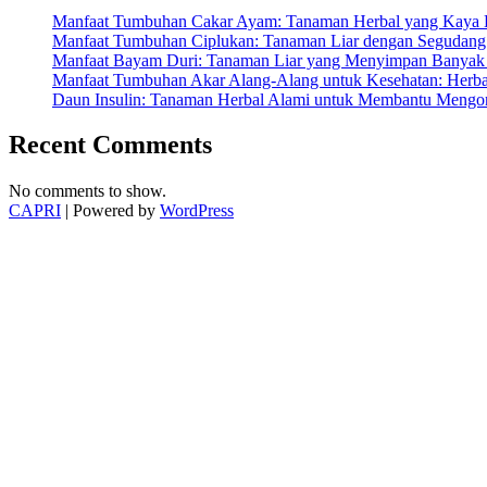
Manfaat Tumbuhan Cakar Ayam: Tanaman Herbal yang Kaya K
Manfaat Tumbuhan Ciplukan: Tanaman Liar dengan Segudang 
Manfaat Bayam Duri: Tanaman Liar yang Menyimpan Banyak 
Manfaat Tumbuhan Akar Alang-Alang untuk Kesehatan: Herbal
Daun Insulin: Tanaman Herbal Alami untuk Membantu Mengon
Recent Comments
No comments to show.
CAPRI
| Powered by
WordPress