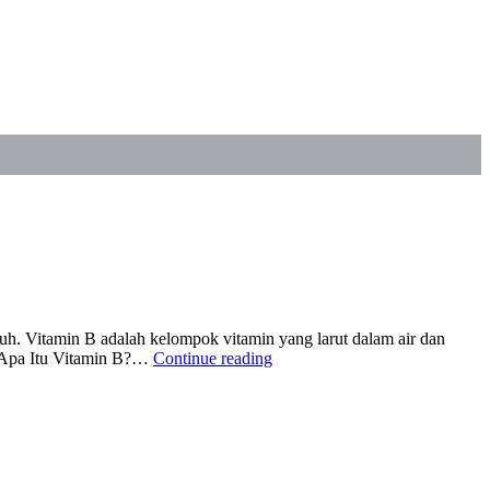
uh. Vitamin B adalah kelompok vitamin yang larut dalam air dan
“Fakta
m! Apa Itu Vitamin B?…
Continue reading
Vitamin
B
:
Beragam
Jenis
dan