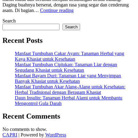
Daging buahnya berserat, dengan rasa yang segar dan cenderung
“10
asam. Di bagian…
Continue reading
Khasiat
Search
Buah
Kedondong
Search
yang
Ampuh
Recent Posts
Sebagai
Obat
Manfaat Tumbuhan Cakar Ayam: Tanaman Herbal yang
Tradisional”
Kaya Khasiat untuk Kesehatan
Manfaat Tumbuhan Ciplukan: Tanaman Liar dengan
Segudang Khasiat untuk Kesehatan
Manfaat Bayam Duri: Tanaman Liar yang Menyimpan
Banyak Khasiat untuk Kesehatan
Manfaat Tumbuhan Akar Alang-Alang untuk Kesehatan:
Herbal Tradisional dengan Beragam Khasiat
Daun Insulin: Tanaman Herbal Alami untuk Membantu
Mengontrol Gula Darah
Recent Comments
No comments to show.
CAPRI
| Powered by
WordPress