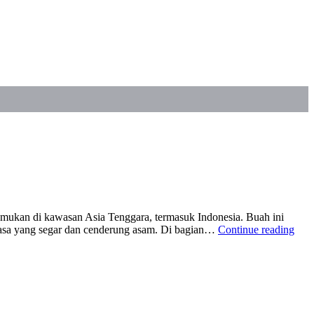
mukan di kawasan Asia Tenggara, termasuk Indonesia. Buah ini
“10
 rasa yang segar dan cenderung asam. Di bagian…
Continue reading
Khas
Bua
Ked
yan
Amp
Seba