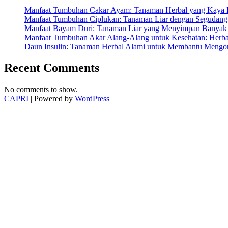
Manfaat Tumbuhan Cakar Ayam: Tanaman Herbal yang Kaya K
Manfaat Tumbuhan Ciplukan: Tanaman Liar dengan Segudang 
Manfaat Bayam Duri: Tanaman Liar yang Menyimpan Banyak 
Manfaat Tumbuhan Akar Alang-Alang untuk Kesehatan: Herbal
Daun Insulin: Tanaman Herbal Alami untuk Membantu Mengon
Recent Comments
No comments to show.
CAPRI
| Powered by
WordPress