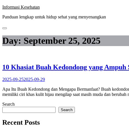
Skip
Informasi Kesehatan
to
Panduan lengkap untuk hidup sehat yang menyenangkan
content
Day:
September 25, 2025
10 Khasiat Buah Kedondong yang Ampuh S
2025-09-25
2025-09-29
Apa Itu Buah Kedondong dan Mengapa Bermanfaat? Buah kedondong (S
memiliki ciri khas kulit hijau mengilap saat masih muda dan beruba
Search
Search
Recent Posts