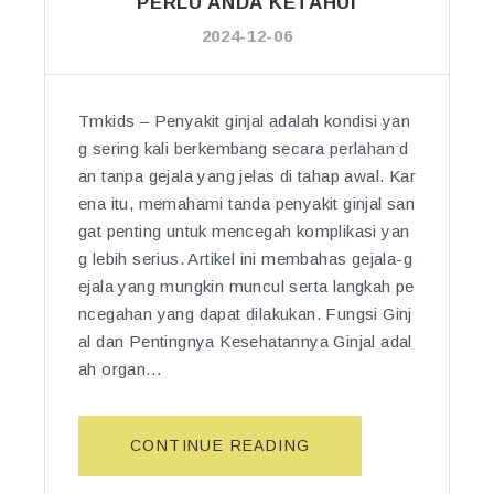
PERLU ANDA KETAHUI
N
E
2024-12-06
Y
N
A
:
K
S
O
E
Tmkids – Penyakit ginjal adalah kondisi yan
R
M
g sering kali berkembang secara perlahan d
A
B
an tanpa gejala yang jelas di tahap awal. Kar
N
U
ena itu, memahami tanda penyakit ginjal san
G”
H
gat penting untuk mencegah komplikasi yan
L
g lebih serius. Artikel ini membahas gejala-g
E
ejala yang mungkin muncul serta langkah pe
B
ncegahan yang dapat dilakukan. Fungsi Ginj
I
al dan Pentingnya Kesehatannya Ginjal adal
H
ah organ…
P
R
A
“T
CONTINUE READING
K
A
T