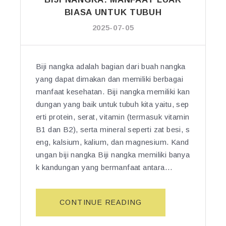
K
I:
BIASA UNTUK TUBUH
A
G
N
2025-07-05
U
P
N
A
A
R
U
Biji nangka adalah bagian dari buah nangka
U
N
yang dapat dimakan dan memiliki berbagai
-
T
manfaat kesehatan. Biji nangka memiliki kan
P
U
dungan yang baik untuk tubuh kita yaitu, sep
A
K
erti protein, serat, vitamin (termasuk vitamin
R
M
U
B1 dan B2), serta mineral seperti zat besi, s
E
T
eng, kalsium, kalium, dan magnesium. Kand
N
A
ungan biji nangka Biji nangka memiliki banya
J
N
k kandungan yang bermanfaat antara…
A
P
G
A
A
O
“B
CONTINUE READING
K
B
I
E
A
J