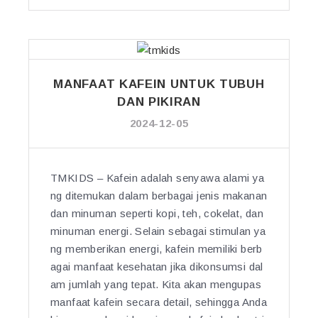
N
I
D
S”
A
P
E
N
MANFAAT KAFEIN UNTUK TUBUH
Y
DAN PIKIRAN
A
2024-12-05
K
I
T
TMKIDS – Kafein adalah senyawa alami ya
G
ng ditemukan dalam berbagai jenis makanan
I
dan minuman seperti kopi, teh, cokelat, dan
N
J
minuman energi. Selain sebagai stimulan ya
A
ng memberikan energi, kafein memiliki berb
L
agai manfaat kesehatan jika dikonsumsi dal
Y
am jumlah yang tepat. Kita akan mengupas
A
manfaat kafein secara detail, sehingga Anda
N