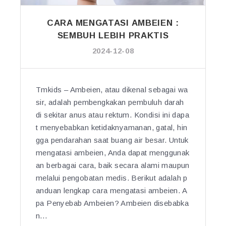
E
O
L
K!”
CARA MENGATASI AMBEIEN :
L
SEMBUH LEBIH PRAKTIS
A
2024-12-08
U
N
T
U
Tmkids – Ambeien, atau dikenal sebagai wa
K
sir, adalah pembengkakan pembuluh darah
K
di sekitar anus atau rektum. Kondisi ini dapa
E
t menyebabkan ketidaknyamanan, gatal, hin
S
gga pendarahan saat buang air besar. Untuk
E
mengatasi ambeien, Anda dapat menggunak
H
an berbagai cara, baik secara alami maupun
A
melalui pengobatan medis. Berikut adalah p
T
anduan lengkap cara mengatasi ambeien. A
A
pa Penyebab Ambeien? Ambeien disebabka
N
Y
n…