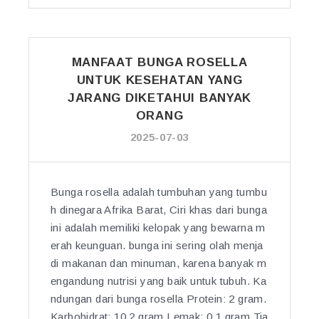
S
T:
I
E
7
N
H
T
A
A
A
MANFAAT BUNGA ROSELLA
N
T
N
UNTUK KESEHATAN YANG
G
A
A
K
JARANG DIKETAHUI BANYAK
N
M
A:
ORANG
T
A
M
U
2025-07-03
N
A
B
I
N
U
N
F
H
I
Bunga rosella adalah tumbuhan yang tumbu
A
J
B
h dinegara Afrika Barat, Ciri khas dari bunga
A
A
I
ini adalah memiliki kelopak yang bewarna m
T
N
S
L
erah keunguan. bunga ini sering olah menja
G
A
U
di makanan dan minuman, karena banyak m
K
J
A
A
engandung nutrisi yang baik untuk tubuh. Ka
A
R
P
ndungan dari bunga rosella Protein: 2 gram.
D
B
A
Karbohidrat: 10.2 gram.Lemak: 0.1 gram.Tia