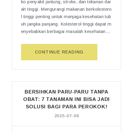
ko penyakit jantung, stroke, dan tekanan dar
ah tinggi. Mengurangi makanan berkolestero
l tinggi penting untuk menjaga kesehatan tub
uh jangka panjang. Kolesterol tinggi dapat m
enyebabkan berbagai masalah kesehatan…
“K
CONTINUE READING
U
R
A
N
G
BERSIHKAN PARU-PARU TANPA
I
OBAT: 7 TANAMAN INI BISA JADI
M
A
SOLUSI BAGI PARA PEROKOK!
K
2025-07-08
A
N