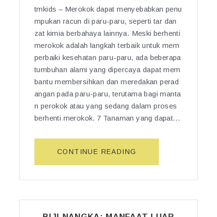
A
tmkids – Merokok dapat menyebabkan penu
N
mpukan racun di paru-paru, seperti tar dan
B
zat kimia berbahaya lainnya. Meski berhenti
E
merokok adalah langkah terbaik untuk mem
R
K
perbaiki kesehatan paru-paru, ada beberapa
O
tumbuhan alami yang dipercaya dapat mem
L
bantu membersihkan dan meredakan perad
E
angan pada paru-paru, terutama bagi manta
S
n perokok atau yang sedang dalam proses
T
berhenti merokok. 7 Tanaman yang dapat…
E
R
O
“B
CONTINUE READING
L
E
T
R
I
S
N
I
G
H
G
BIJI NANGKA: MANFAAT LUAR