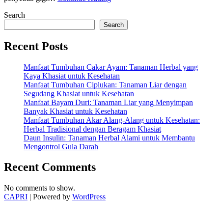
Gigi
Search
Keropos
dan
Search
Cara
Mencegahnya
Recent Posts
Secara
Efektif”
Manfaat Tumbuhan Cakar Ayam: Tanaman Herbal yang
Kaya Khasiat untuk Kesehatan
Manfaat Tumbuhan Ciplukan: Tanaman Liar dengan
Segudang Khasiat untuk Kesehatan
Manfaat Bayam Duri: Tanaman Liar yang Menyimpan
Banyak Khasiat untuk Kesehatan
Manfaat Tumbuhan Akar Alang-Alang untuk Kesehatan:
Herbal Tradisional dengan Beragam Khasiat
Daun Insulin: Tanaman Herbal Alami untuk Membantu
Mengontrol Gula Darah
Recent Comments
No comments to show.
CAPRI
| Powered by
WordPress