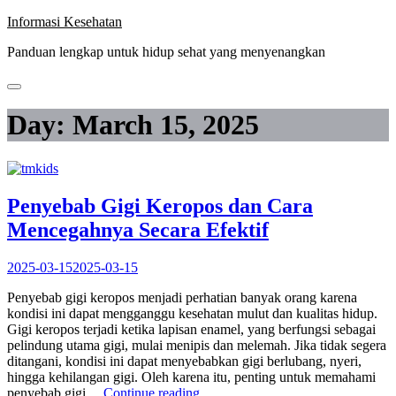
Skip
Informasi Kesehatan
to
Panduan lengkap untuk hidup sehat yang menyenangkan
content
Day:
March 15, 2025
Penyebab Gigi Keropos dan Cara
Mencegahnya Secara Efektif
2025-03-15
2025-03-15
Penyebab gigi keropos menjadi perhatian banyak orang karena
kondisi ini dapat mengganggu kesehatan mulut dan kualitas hidup.
Gigi keropos terjadi ketika lapisan enamel, yang berfungsi sebagai
pelindung utama gigi, mulai menipis dan melemah. Jika tidak segera
ditangani, kondisi ini dapat menyebabkan gigi berlubang, nyeri,
hingga kehilangan gigi. Oleh karena itu, penting untuk memahami
“Penyebab
penyebab gigi…
Continue reading