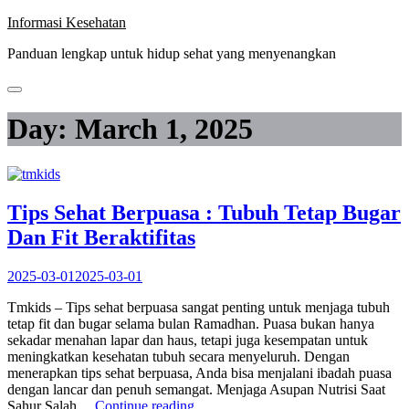
Skip
Informasi Kesehatan
to
Panduan lengkap untuk hidup sehat yang menyenangkan
content
Day:
March 1, 2025
Tips Sehat Berpuasa : Tubuh Tetap Bugar
Dan Fit Beraktifitas
2025-03-01
2025-03-01
Tmkids – Tips sehat berpuasa sangat penting untuk menjaga tubuh
tetap fit dan bugar selama bulan Ramadhan. Puasa bukan hanya
sekadar menahan lapar dan haus, tetapi juga kesempatan untuk
meningkatkan kesehatan tubuh secara menyeluruh. Dengan
menerapkan tips sehat berpuasa, Anda bisa menjalani ibadah puasa
dengan lancar dan penuh semangat. Menjaga Asupan Nutrisi Saat
“Tips
Sahur Salah…
Continue reading