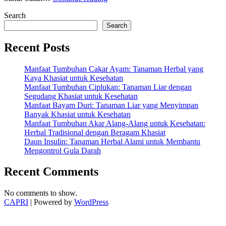
Sehat
Search
Berpuasa
:
Search
Tubuh
Tetap
Recent Posts
Bugar
Dan
Manfaat Tumbuhan Cakar Ayam: Tanaman Herbal yang
Fit
Kaya Khasiat untuk Kesehatan
Beraktifitas”
Manfaat Tumbuhan Ciplukan: Tanaman Liar dengan
Segudang Khasiat untuk Kesehatan
Manfaat Bayam Duri: Tanaman Liar yang Menyimpan
Banyak Khasiat untuk Kesehatan
Manfaat Tumbuhan Akar Alang-Alang untuk Kesehatan:
Herbal Tradisional dengan Beragam Khasiat
Daun Insulin: Tanaman Herbal Alami untuk Membantu
Mengontrol Gula Darah
Recent Comments
No comments to show.
CAPRI
| Powered by
WordPress