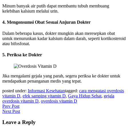
Minum banyak air putih dapat membantu tubuh membuang
kelebihan kalsium melalui urin.
4. Mengonsumsi Obat Sesuai Anjuran Dokter
Dalam beberapa kasus, dokter mungkin akan meresepkan obat
untuk menurunkan kadar kalsium dalam darah, seperti kortikosteroid
atau bifosfonat.
5. Periksa ke Dokter
Jika mengalami gejala yang parah, segera periksa ke dokter untuk
mendapatkan penanganan medis yang tepat.
posted under:
Informasi Kesehatan
tagged:
cara mengatasi overdosis
vitamin D
,
efek samping vitamin D
,
Gaya Hidup Sehat
,
gejala
overdosis vitamin D
,
overdosis vitamin D
Post
Prev Post
Next Post
navigation
Leave a Reply