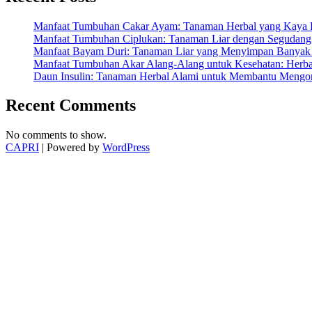
Yang
Wajib
Manfaat Tumbuhan Cakar Ayam: Tanaman Herbal yang Kaya K
Kamu
Manfaat Tumbuhan Ciplukan: Tanaman Liar dengan Segudang 
Ketahui
Manfaat Bayam Duri: Tanaman Liar yang Menyimpan Banyak 
!”
Manfaat Tumbuhan Akar Alang-Alang untuk Kesehatan: Herbal
Daun Insulin: Tanaman Herbal Alami untuk Membantu Mengon
Recent Comments
No comments to show.
CAPRI
| Powered by
WordPress