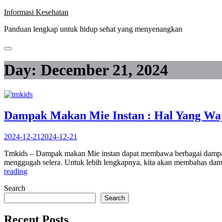
Skip
Informasi Kesehatan
to
Panduan lengkap untuk hidup sehat yang menyenangkan
content
Day:
December 21, 2024
Dampak Makan Mie Instan : Hal Yang Wa
2024-12-21
2024-12-21
Tmkids – Dampak makan Mie instan dapat membawa berbagai dampak ba
menggugah selera. Untuk lebih lengkapnya, kita akan membahas damp
“Dampak
reading
Makan
Search
Mie
Instan
Search
:
Hal
Recent Posts