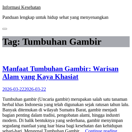
Skip
Informasi Kesehatan
to
Panduan lengkap untuk hidup sehat yang menyenangkan
content
Tag:
Tumbuhan Gambir
Manfaat Tumbuhan Gambir: Warisan
Alam yang Kaya Khasiat
2026-03-22
2026-03-22
Tumbuhan gambir (Uncaria gambir) merupakan salah satu tanaman
herbal khas Indonesia yang telah digunakan sejak ratusan tahun lalu.
Banyak ditemukan di wilayah Sumatra Barat, gambir menjadi
bagian penting dalam tradisi, pengobatan alami, hingga industri
modern. Di balik bentuknya yang sederhana, gambir menyimpan
segudang manfaat yang luar biasa bagi kesehatan dan kehidupan
“Manfa
sehari-hari. Mengenal Tumbuhan Gambir…
Continue reading