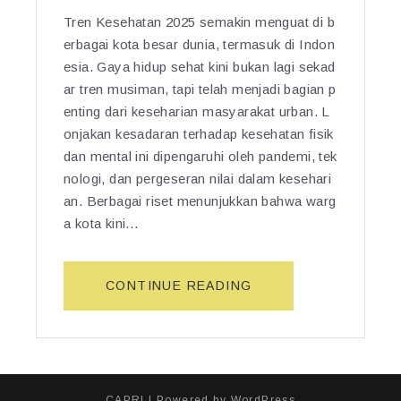
Tren Kesehatan 2025 semakin menguat di b
erbagai kota besar dunia, termasuk di Indon
esia. Gaya hidup sehat kini bukan lagi sekad
ar tren musiman, tapi telah menjadi bagian p
enting dari keseharian masyarakat urban. L
onjakan kesadaran terhadap kesehatan fisik
dan mental ini dipengaruhi oleh pandemi, tek
nologi, dan pergeseran nilai dalam kesehari
an. Berbagai riset menunjukkan bahwa warg
a kota kini…
“T
CONTINUE READING
R
E
N
K
E
CAPRI
| Powered by
WordPress