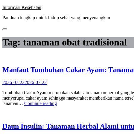
Skip
Informasi Kesehatan
to
Panduan lengkap untuk hidup sehat yang menyenangkan
content
Tag:
tanaman obat tradisional
Manfaat Tumbuhan Cakar Ayam: Tanaman 
2026-07-22
2026-07-22
Tumbuhan Cakar Ayam merupakan salah satu tanaman herbal yang tela
menyerupai cakar ayam sehingga masyarakat memberikan nama terseb
“Manfaat
tanaman…
Continue reading
Tumbuhan
Cakar
Ayam:
Tanaman
Daun Insulin: Tanaman Herbal Alami un
Herbal