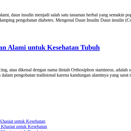
lami, daun insulin menjadi salah satu tanaman herbal yang semakin p
damping pengobatan diabetes. Mengenal Daun Insulin Daun insulin (Co
n Alami untuk Kesehatan Tubuh
 atau dikenal dengan nama ilmiah Orthosiphon stamineus, adalah sa
n dalam pengobatan tradisional karena kandungan alaminya yang sarat
aat
uhan
s
g:
an
atan
hasiat untuk Kesehatan
”
Khasiat untuk Kesehatan