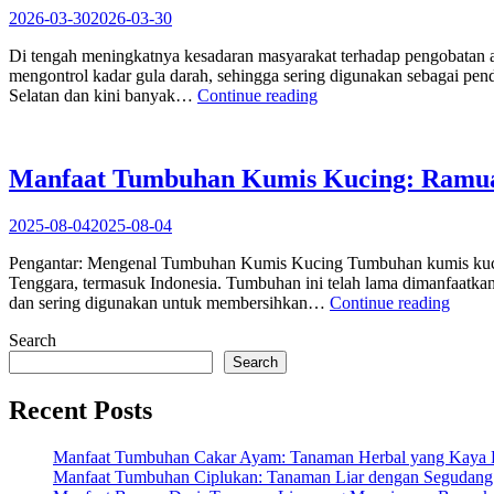
yang
2026-03-30
2026-03-30
Kaya
Khasiat
Di tengah meningkatnya kesadaran masyarakat terhadap pengobatan a
untuk
mengontrol kadar gula darah, sehingga sering digunakan sebagai pen
Kesehatan”
“Daun
Selatan dan kini banyak…
Continue reading
Insulin:
Tanaman
Herbal
Alami
Manfaat Tumbuhan Kumis Kucing: Ramua
untuk
Membantu
2025-08-04
2025-08-04
Mengontrol
Gula
Pengantar: Mengenal Tumbuhan Kumis Kucing Tumbuhan kumis kucing,
Darah”
Tenggara, termasuk Indonesia. Tumbuhan ini telah lama dimanfaatka
“Manf
dan sering digunakan untuk membersihkan…
Continue reading
Tumb
Search
Kumi
Kucin
Search
Ramu
Alami
Recent Posts
untuk
Keseh
Manfaat Tumbuhan Cakar Ayam: Tanaman Herbal yang Kaya K
Tubuh
Manfaat Tumbuhan Ciplukan: Tanaman Liar dengan Segudang 