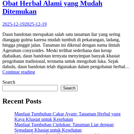
Obat Herbal Alami yang Mudah
Kesehatan:
Herbal
Ditemukan
Tradisional
dengan
2025-12-19
2025-12-19
Beragam
Khasiat”
Daun bandotan merupakan salah satu tanaman liar yang sering
dianggap gulma karena mudah tumbuh di pekarangan, ladang,
hingga pinggir jalan. Tanaman ini dikenal dengan nama ilmiah
Ageratum conyzoides. Meski terlihat sederhana dan kerap
diabaikan, daun bandotan ternyata menyimpan banyak khasiat
pengobatan tradisional, terutama untuk mengobati luka. Sejak
dahulu, daun bandotan telah digunakan dalam pengobatan herbal…
“Khasiat
Continue reading
Daun
Search
Bandotan
untuk
Search
Luka:
Obat
Recent Posts
Herbal
Alami
Manfaat Tumbuhan Cakar Ayam: Tanaman Herbal yang
yang
Kaya Khasiat untuk Kesehatan
Mudah
Manfaat Tumbuhan Ciplukan: Tanaman Liar dengan
Ditemukan”
Segudang Khasiat untuk Kesehatan