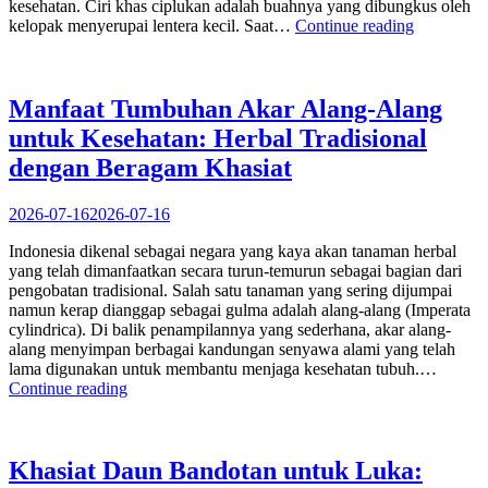
kesehatan. Ciri khas ciplukan adalah buahnya yang dibungkus oleh
“Manfaat
kelopak menyerupai lentera kecil. Saat…
Continue reading
Tumbuhan
Ciplukan:
Tanaman
Liar
Manfaat Tumbuhan Akar Alang-Alang
dengan
untuk Kesehatan: Herbal Tradisional
Segudang
Khasiat
dengan Beragam Khasiat
untuk
Kesehatan
2026-07-16
2026-07-16
Indonesia dikenal sebagai negara yang kaya akan tanaman herbal
yang telah dimanfaatkan secara turun-temurun sebagai bagian dari
pengobatan tradisional. Salah satu tanaman yang sering dijumpai
namun kerap dianggap sebagai gulma adalah alang-alang (Imperata
cylindrica). Di balik penampilannya yang sederhana, akar alang-
alang menyimpan berbagai kandungan senyawa alami yang telah
lama digunakan untuk membantu menjaga kesehatan tubuh.…
“Manfaat
Continue reading
Tumbuhan
Akar
Alang-
Alang
Khasiat Daun Bandotan untuk Luka:
untuk