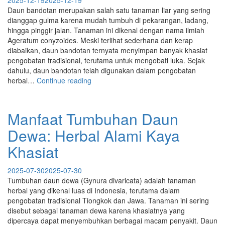
2025-12-19
2025-12-19
Daun bandotan merupakan salah satu tanaman liar yang sering
dianggap gulma karena mudah tumbuh di pekarangan, ladang,
hingga pinggir jalan. Tanaman ini dikenal dengan nama ilmiah
Ageratum conyzoides. Meski terlihat sederhana dan kerap
diabaikan, daun bandotan ternyata menyimpan banyak khasiat
pengobatan tradisional, terutama untuk mengobati luka. Sejak
dahulu, daun bandotan telah digunakan dalam pengobatan
“Khasiat
herbal…
Continue reading
Daun
Bandotan
untuk
Manfaat Tumbuhan Daun
Luka:
Dewa: Herbal Alami Kaya
Obat
Herbal
Khasiat
Alami
yang
2025-07-30
2025-07-30
Mudah
Tumbuhan daun dewa (Gynura divaricata) adalah tanaman
Ditemukan”
herbal yang dikenal luas di Indonesia, terutama dalam
pengobatan tradisional Tiongkok dan Jawa. Tanaman ini sering
disebut sebagai tanaman dewa karena khasiatnya yang
dipercaya dapat menyembuhkan berbagai macam penyakit. Daun