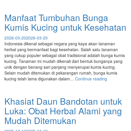
Tumbuhan
Ciplukan:
Tanaman
Manfaat Tumbuhan Bunga
Liar
Kumis Kucing untuk Kesehatan
dengan
Segudang
Khasiat
2026-03-20
2026-03-20
untuk
Indonesia dikenal sebagai negara yang kaya akan tanaman
Kesehatan”
herbal yang bermanfaat bagi kesehatan. Salah satu tanaman
yang cukup populer sebagai obat tradisional adalah bunga kumis
kucing. Tanaman ini mudah dikenali dari bentuk bunganya yang
unik dengan benang sari panjang menyerupai kumis kucing.
Selain mudah ditemukan di pekarangan rumah, bunga kumis
“Manfaat
kucing telah lama digunakan dalam…
Continue reading
Tumbuhan
Bunga
Kumis
Khasiat Daun Bandotan untuk
Kucing
Luka: Obat Herbal Alami yang
untuk
Kesehatan”
Mudah Ditemukan