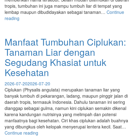
tropis, tumbuhan ini juga mampu tumbuh liar di tempat yang
lembap maupun dibudidayakan sebagai tanaman…
Continue
“Manfaat
reading
Tumbuhan
Cakar
Ayam:
Manfaat Tumbuhan Ciplukan:
Tanaman
Tanaman Liar dengan
Herbal
yang
Segudang Khasiat untuk
Kaya
Khasiat
Kesehatan
untuk
Kesehatan”
2026-07-20
2026-07-20
Ciplukan (Physalis angulata) merupakan tanaman liar yang
banyak tumbuh di pekarangan, ladang, maupun pinggir jalan di
daerah tropis, termasuk Indonesia. Dahulu tanaman ini sering
dianggap sebagai gulma, namun kini ciplukan semakin dikenal
karena kandungan nutrisinya yang melimpah dan potensi
manfaatnya bagi kesehatan. Ciri khas ciplukan adalah buahnya
yang dibungkus oleh kelopak menyerupai lentera kecil. Saat…
“Manfaat
Continue reading