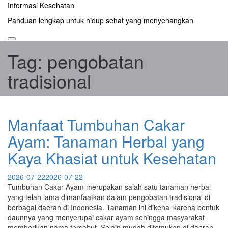
Skip
Informasi Kesehatan
to
Panduan lengkap untuk hidup sehat yang menyenangkan
content
Tag:
pengobatan
tradisional
Manfaat Tumbuhan Cakar
Ayam: Tanaman Herbal yang
Kaya Khasiat untuk Kesehatan
2026-07-22
2026-07-22
Tumbuhan Cakar Ayam merupakan salah satu tanaman herbal
yang telah lama dimanfaatkan dalam pengobatan tradisional di
berbagai daerah di Indonesia. Tanaman ini dikenal karena bentuk
daunnya yang menyerupai cakar ayam sehingga masyarakat
memberikan nama tersebut. Selain mudah ditemukan di daerah