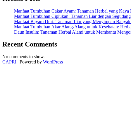
dan
Pence
Manfaat Tumbuhan Cakar Ayam: Tanaman Herbal yang Kaya K
Manfaat Tumbuhan Ciplukan: Tanaman Liar dengan Segudang 
Manfaat Bayam Duri: Tanaman Liar yang Menyimpan Banyak 
Manfaat Tumbuhan Akar Alang-Alang untuk Kesehatan: Herbal
Daun Insulin: Tanaman Herbal Alami untuk Membantu Mengon
Recent Comments
No comments to show.
CAPRI
| Powered by
WordPress