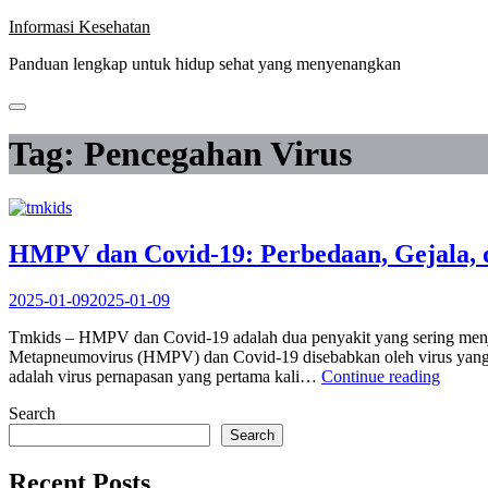
Skip
Informasi Kesehatan
to
Panduan lengkap untuk hidup sehat yang menyenangkan
content
Tag:
Pencegahan Virus
HMPV dan Covid-19: Perbedaan, Gejala,
2025-01-09
2025-01-09
Tmkids – HMPV dan Covid-19 adalah dua penyakit yang sering menja
Metapneumovirus (HMPV) dan Covid-19 disebabkan oleh virus y
“HMP
adalah virus pernapasan yang pertama kali…
Continue reading
dan
Search
Covid-
19:
Search
Perbed
Gejala,
Recent Posts