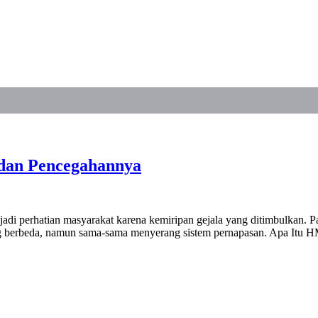
 dan Pencegahannya
di perhatian masyarakat karena kemiripan gejala yang ditimbulkan. 
ang berbeda, namun sama-sama menyerang sistem pernapasan. Apa
V
aan,