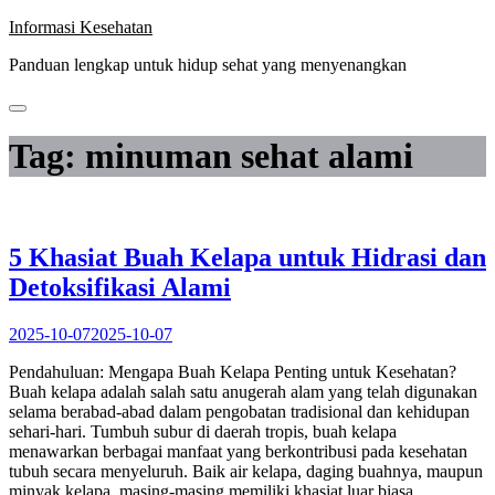
Skip
Informasi Kesehatan
to
Panduan lengkap untuk hidup sehat yang menyenangkan
content
Tag:
minuman sehat alami
5 Khasiat Buah Kelapa untuk Hidrasi dan
Detoksifikasi Alami
2025-10-07
2025-10-07
Pendahuluan: Mengapa Buah Kelapa Penting untuk Kesehatan?
Buah kelapa adalah salah satu anugerah alam yang telah digunakan
selama berabad-abad dalam pengobatan tradisional dan kehidupan
sehari-hari. Tumbuh subur di daerah tropis, buah kelapa
menawarkan berbagai manfaat yang berkontribusi pada kesehatan
tubuh secara menyeluruh. Baik air kelapa, daging buahnya, maupun
minyak kelapa, masing-masing memiliki khasiat luar biasa…