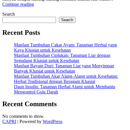
“5
Continue reading
Khasiat
Search
Buah
Kelapa
Search
untuk
Hidrasi
Recent Posts
dan
Detoksifikasi
Manfaat Tumbuhan Cakar Ayam: Tanaman Herbal yang
Alami”
Kaya Khasiat untuk Kesehatan
Manfaat Tumbuhan Ciplukan: Tanaman Liar dengan
Segudang Khasiat untuk Kesehatan
Manfaat Bayam Duri: Tanaman Liar yang Menyimpan
Banyak Khasiat untuk Kesehatan
Manfaat Tumbuhan Akar Alang-Alang untuk Kesehatan:
Herbal Tradisional dengan Beragam Khasiat
Daun Insulin: Tanaman Herbal Alami untuk Membantu
Mengontrol Gula Darah
Recent Comments
No comments to show.
CAPRI
| Powered by
WordPress