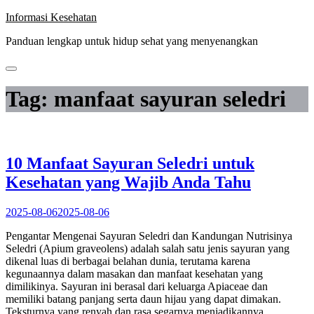
Skip
Informasi Kesehatan
to
Panduan lengkap untuk hidup sehat yang menyenangkan
content
Tag:
manfaat sayuran seledri
10 Manfaat Sayuran Seledri untuk
Kesehatan yang Wajib Anda Tahu
2025-08-06
2025-08-06
Pengantar Mengenai Sayuran Seledri dan Kandungan Nutrisinya
Seledri (Apium graveolens) adalah salah satu jenis sayuran yang
dikenal luas di berbagai belahan dunia, terutama karena
kegunaannya dalam masakan dan manfaat kesehatan yang
dimilikinya. Sayuran ini berasal dari keluarga Apiaceae dan
memiliki batang panjang serta daun hijau yang dapat dimakan.
Teksturnya yang renyah dan rasa segarnya menjadikannya…