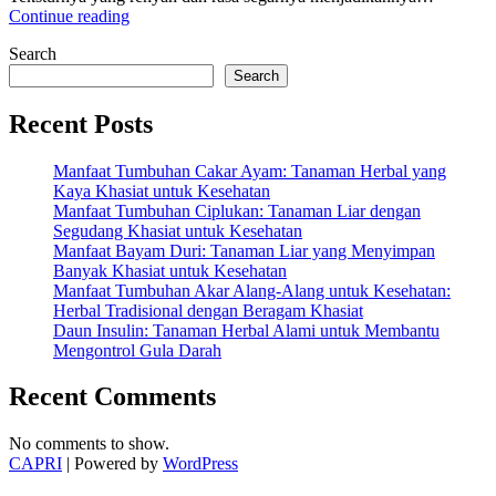
“10
Continue reading
Manfaat
Search
Sayuran
Seledri
Search
untuk
Kesehatan
Recent Posts
yang
Wajib
Manfaat Tumbuhan Cakar Ayam: Tanaman Herbal yang
Anda
Kaya Khasiat untuk Kesehatan
Tahu”
Manfaat Tumbuhan Ciplukan: Tanaman Liar dengan
Segudang Khasiat untuk Kesehatan
Manfaat Bayam Duri: Tanaman Liar yang Menyimpan
Banyak Khasiat untuk Kesehatan
Manfaat Tumbuhan Akar Alang-Alang untuk Kesehatan:
Herbal Tradisional dengan Beragam Khasiat
Daun Insulin: Tanaman Herbal Alami untuk Membantu
Mengontrol Gula Darah
Recent Comments
No comments to show.
CAPRI
| Powered by
WordPress