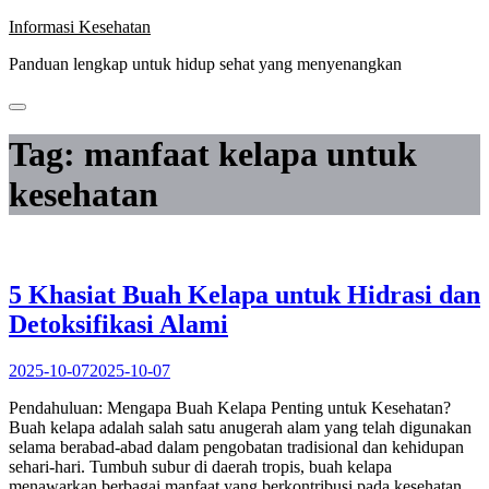
Skip
Informasi Kesehatan
to
Panduan lengkap untuk hidup sehat yang menyenangkan
content
Tag:
manfaat kelapa untuk
kesehatan
5 Khasiat Buah Kelapa untuk Hidrasi dan
Detoksifikasi Alami
2025-10-07
2025-10-07
Pendahuluan: Mengapa Buah Kelapa Penting untuk Kesehatan?
Buah kelapa adalah salah satu anugerah alam yang telah digunakan
selama berabad-abad dalam pengobatan tradisional dan kehidupan
sehari-hari. Tumbuh subur di daerah tropis, buah kelapa
menawarkan berbagai manfaat yang berkontribusi pada kesehatan