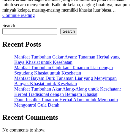
tubuh secara menyeluruh. Baik air kelapa, daging buahnya, maupun
minyak kelapa, masing-masing memiliki khasiat luar biasa…
“5
Continue reading
Khasiat
Search
Buah
Kelapa
Search
untuk
Hidrasi
Recent Posts
dan
Detoksifikasi
Manfaat Tumbuhan Cakar Ayam: Tanaman Herbal yang
Alami”
Kaya Khasiat untuk Kesehatan
Manfaat Tumbuhan Ciplukan: Tanaman Liar dengan
Segudang Khasiat untuk Kesehatan
Manfaat Bayam Duri: Tanaman Liar yang Menyimpan
Banyak Khasiat untuk Kesehatan
Manfaat Tumbuhan Akar Alang-Alang untuk Kesehatan:
Herbal Tradisional dengan Beragam Khasiat
Daun Insulin: Tanaman Herbal Alami untuk Membantu
Mengontrol Gula Darah
Recent Comments
No comments to show.