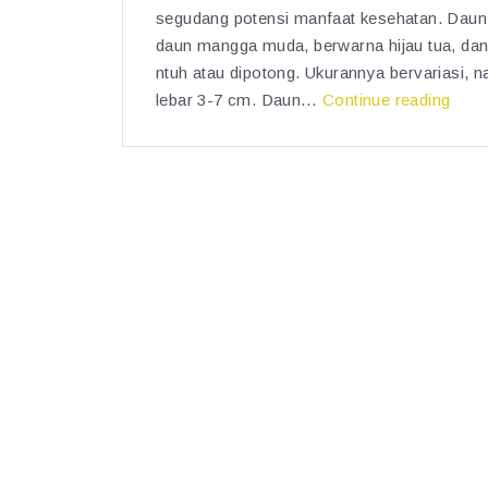
segudang potensi manfaat kesehatan. Daun i
daun mangga muda, berwarna hijau tua, dan
ntuh atau dipotong. Ukurannya bervariasi,
“D
lebar 3-7 cm. Daun…
Continue reading
a
u
n
B
e
l
i
m
b
i
n
g:
M
a