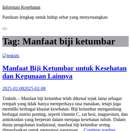
Skip
Informasi Kesehatan
to
Panduan lengkap untuk hidup sehat yang menyenangkan
content
Tag:
Manfaat biji ketumbar
Manfaat Biji Ketumbar untuk Kesehatan
dan Kegunaan Lainnya
2025-02-08
2025-02-08
Tmkids – Manfaat biji ketumbar telah dikenal sejak lama sebagai
rempah yang tidak hanya memperkaya rasa masakan, tetapi juga
memiliki berbagai khasiat kesehatan. Biji ketumbar mengandung
berbagai nutrisi penting, seperti vitamin C, zat besi, magnesium, dan
antioksidan yang berperan dalam menjaga kesehatan tubuh. Dalam
dunia pengobatan tradisional, manfaat biji ketumbar sering
“Manfaa
dimanfaatkan untuk mengatasi gangguan…
Continue reading