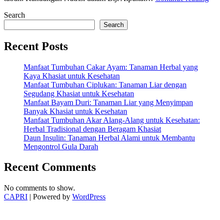
Biji
Search
Alp
:
Search
Pot
Lua
Recent Posts
Bia
Ya
Manfaat Tumbuhan Cakar Ayam: Tanaman Herbal yang
Jar
Kaya Khasiat untuk Kesehatan
Dik
Manfaat Tumbuhan Ciplukan: Tanaman Liar dengan
Segudang Khasiat untuk Kesehatan
Manfaat Bayam Duri: Tanaman Liar yang Menyimpan
Banyak Khasiat untuk Kesehatan
Manfaat Tumbuhan Akar Alang-Alang untuk Kesehatan:
Herbal Tradisional dengan Beragam Khasiat
Daun Insulin: Tanaman Herbal Alami untuk Membantu
Mengontrol Gula Darah
Recent Comments
No comments to show.
CAPRI
| Powered by
WordPress