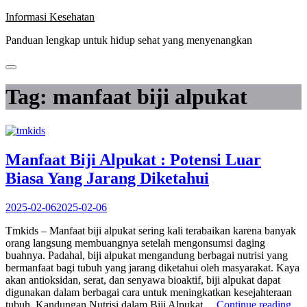
Skip
Informasi Kesehatan
to
Panduan lengkap untuk hidup sehat yang menyenangkan
content
Tag:
manfaat biji alpukat
Manfaat Biji Alpukat : Potensi Luar
Biasa Yang Jarang Diketahui
2025-02-06
2025-02-06
Tmkids – Manfaat biji alpukat sering kali terabaikan karena banyak
orang langsung membuangnya setelah mengonsumsi daging
buahnya. Padahal, biji alpukat mengandung berbagai nutrisi yang
bermanfaat bagi tubuh yang jarang diketahui oleh masyarakat. Kaya
akan antioksidan, serat, dan senyawa bioaktif, biji alpukat dapat
digunakan dalam berbagai cara untuk meningkatkan kesejahteraan
“Ma
tubuh. Kandungan Nutrisi dalam Biji Alpukat…
Continue reading