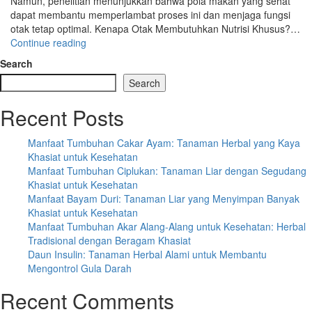
Namun, penelitian menunjukkan bahwa pola makan yang sehat
dapat membantu memperlambat proses ini dan menjaga fungsi
otak tetap optimal. Kenapa Otak Membutuhkan Nutrisi Khusus?…
“Makanan
Continue reading
Pencegah
Search
Pikun
Search
:
Nutrisi
Recent Posts
Penting
Menjaga
Daya
Manfaat Tumbuhan Cakar Ayam: Tanaman Herbal yang Kaya
Ingat”
Khasiat untuk Kesehatan
Manfaat Tumbuhan Ciplukan: Tanaman Liar dengan Segudang
Khasiat untuk Kesehatan
Manfaat Bayam Duri: Tanaman Liar yang Menyimpan Banyak
Khasiat untuk Kesehatan
Manfaat Tumbuhan Akar Alang-Alang untuk Kesehatan: Herbal
Tradisional dengan Beragam Khasiat
Daun Insulin: Tanaman Herbal Alami untuk Membantu
Mengontrol Gula Darah
Recent Comments