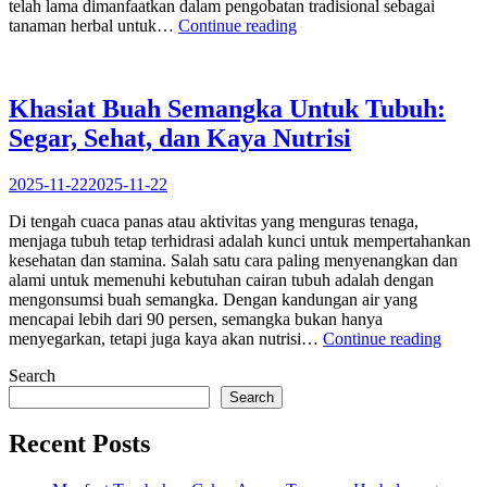
telah lama dimanfaatkan dalam pengobatan tradisional sebagai
“Manfaat
tanaman herbal untuk…
Continue reading
Bayam
Duri:
Tanaman
Liar
Khasiat Buah Semangka Untuk Tubuh:
yang
Segar, Sehat, dan Kaya Nutrisi
Menyimpan
Banyak
Khasiat
2025-11-22
2025-11-22
untuk
Kesehatan”
Di tengah cuaca panas atau aktivitas yang menguras tenaga,
menjaga tubuh tetap terhidrasi adalah kunci untuk mempertahankan
kesehatan dan stamina. Salah satu cara paling menyenangkan dan
alami untuk memenuhi kebutuhan cairan tubuh adalah dengan
mengonsumsi buah semangka. Dengan kandungan air yang
mencapai lebih dari 90 persen, semangka bukan hanya
“Khasi
menyegarkan, tetapi juga kaya akan nutrisi…
Continue reading
Buah
Search
Seman
Untuk
Search
Tubuh
Segar,
Recent Posts
Sehat,
dan