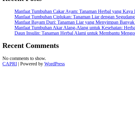
Kesehatan”
Manfaat Tumbuhan Cakar Ayam: Tanaman Herbal yang Kaya K
Manfaat Tumbuhan Ciplukan: Tanaman Liar dengan Segudang 
Manfaat Bayam Duri: Tanaman Liar yang Menyimpan Banyak 
Manfaat Tumbuhan Akar Alang-Alang untuk Kesehatan: Herbal
Daun Insulin: Tanaman Herbal Alami untuk Membantu Mengon
Recent Comments
No comments to show.
CAPRI
| Powered by
WordPress