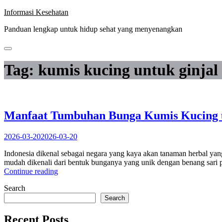
Skip
Informasi Kesehatan
to
Panduan lengkap untuk hidup sehat yang menyenangkan
content
Tag:
kumis kucing untuk ginjal
Manfaat Tumbuhan Bunga Kumis Kucing 
2026-03-20
2026-03-20
Indonesia dikenal sebagai negara yang kaya akan tanaman herbal yan
mudah dikenali dari bentuk bunganya yang unik dengan benang sari
“Manfaat
Continue reading
Tumbuhan
Search
Bunga
Kumis
Search
Kucing
untuk
Recent Posts