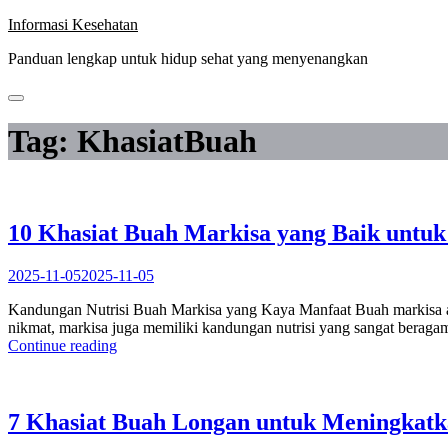
Skip
Informasi Kesehatan
to
Panduan lengkap untuk hidup sehat yang menyenangkan
content
Tag:
KhasiatBuah
10 Khasiat Buah Markisa yang Baik untu
2025-11-05
2025-11-05
Kandungan Nutrisi Buah Markisa yang Kaya Manfaat Buah markisa adal
nikmat, markisa juga memiliki kandungan nutrisi yang sangat beragam
“10
Continue reading
Khasiat
Buah
Markisa
yang
7 Khasiat Buah Longan untuk Meningkatk
Baik