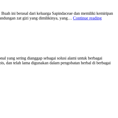
 Buah ini berasal dari keluarga Sapindaceae dan memiliki kemiripan
“7
kandungan zat gizi yang dimilikinya, yang…
Continue reading
Khasiat
Buah
Longan
untuk
Meningka
Energi
Harian
Anda”
al yang sering dianggap sebagai solusi alami untuk berbagai
pis, dan telah lama digunakan dalam pengobatan herbal di berbagai