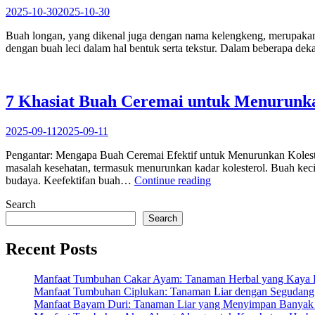
untuk
2025-10-30
2025-10-30
Kesehatan
Anda”
Buah longan, yang dikenal juga dengan nama kelengkeng, merupakan sa
dengan buah leci dalam hal bentuk serta tekstur. Dalam beberapa de
7 Khasiat Buah Ceremai untuk Menurunka
2025-09-11
2025-09-11
Pengantar: Mengapa Buah Ceremai Efektif untuk Menurunkan Kolestero
masalah kesehatan, termasuk menurunkan kadar kolesterol. Buah kecil
“7
budaya. Keefektifan buah…
Continue reading
Khasiat
Search
Buah
Ceremai
Search
untuk
Menurunkan
Recent Posts
Kolesterol
Secara
Manfaat Tumbuhan Cakar Ayam: Tanaman Herbal yang Kaya K
Alami”
Manfaat Tumbuhan Ciplukan: Tanaman Liar dengan Segudang 
Manfaat Bayam Duri: Tanaman Liar yang Menyimpan Banyak 