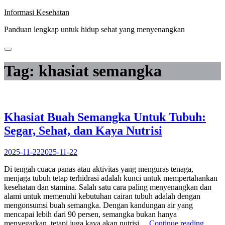
Skip
Informasi Kesehatan
to
Panduan lengkap untuk hidup sehat yang menyenangkan
content
Tag:
khasiat semangka
Khasiat Buah Semangka Untuk Tubuh:
Segar, Sehat, dan Kaya Nutrisi
2025-11-22
2025-11-22
Di tengah cuaca panas atau aktivitas yang menguras tenaga,
menjaga tubuh tetap terhidrasi adalah kunci untuk mempertahankan
kesehatan dan stamina. Salah satu cara paling menyenangkan dan
alami untuk memenuhi kebutuhan cairan tubuh adalah dengan
mengonsumsi buah semangka. Dengan kandungan air yang
mencapai lebih dari 90 persen, semangka bukan hanya
“Khasi
menyegarkan, tetapi juga kaya akan nutrisi…
Continue reading