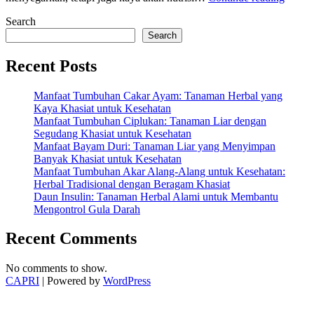
Buah
Search
Seman
Untuk
Search
Tubuh
Segar,
Recent Posts
Sehat,
dan
Manfaat Tumbuhan Cakar Ayam: Tanaman Herbal yang
Kaya
Kaya Khasiat untuk Kesehatan
Nutris
Manfaat Tumbuhan Ciplukan: Tanaman Liar dengan
Segudang Khasiat untuk Kesehatan
Manfaat Bayam Duri: Tanaman Liar yang Menyimpan
Banyak Khasiat untuk Kesehatan
Manfaat Tumbuhan Akar Alang-Alang untuk Kesehatan:
Herbal Tradisional dengan Beragam Khasiat
Daun Insulin: Tanaman Herbal Alami untuk Membantu
Mengontrol Gula Darah
Recent Comments
No comments to show.
CAPRI
| Powered by
WordPress